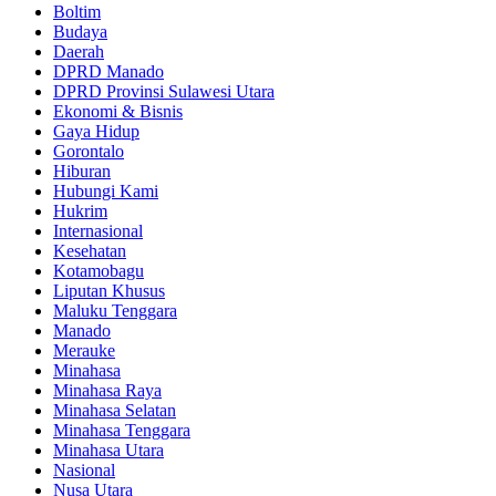
Boltim
Budaya
Daerah
DPRD Manado
DPRD Provinsi Sulawesi Utara
Ekonomi & Bisnis
Gaya Hidup
Gorontalo
Hiburan
Hubungi Kami
Hukrim
Internasional
Kesehatan
Kotamobagu
Liputan Khusus
Maluku Tenggara
Manado
Merauke
Minahasa
Minahasa Raya
Minahasa Selatan
Minahasa Tenggara
Minahasa Utara
Nasional
Nusa Utara