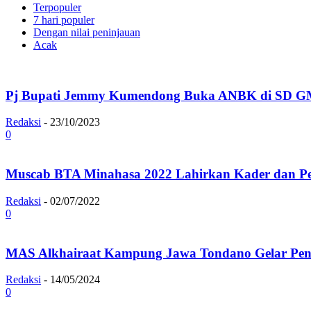
Terpopuler
7 hari populer
Dengan nilai peninjauan
Acak
Pj Bupati Jemmy Kumendong Buka ANBK di SD GM
Redaksi
-
23/10/2023
0
Muscab BTA Minahasa 2022 Lahirkan Kader dan P
Redaksi
-
02/07/2022
0
MAS Alkhairaat Kampung Jawa Tondano Gelar Pena
Redaksi
-
14/05/2024
0