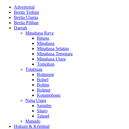
Advertorial
Berita Terkini
Berita Utama
Berita Pilihan
Daerah
Minahasa Raya
Bitung
Minahasa
Minahasa Selatan
Minahasa Tenggara
Minahasa Utara
Tomohon
Totabuan
Bolmong
Bolsel
Boltim
Bolmut
Kotamobagu
Nusa Utara
Sangihe
Sitaro
Talaud
Manado
Hukum & Kriminal