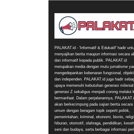
PALAKAT.id - 'Informatif & Edukatif' hadir unt
menyajikan berita maupun informasi secara a
dan informatif kepada publik. PALAKAT.id
merupakan media dengan mutu jurnalisme ya
mengedepankan kebenaran fungsional, objekti
dan independen. PALAKAT.id juga hadir seba
upaya memenuhi kebutuhan generasi milenial
generasi Z sekaligus menjadi corong melalui 
bermanfaat. Dalam perjalanannya, PALAKAT.
akan berkecimpung pada sajian berita secara
umum dengan beragam topik seperti politik,
pemerintahan, kriminal, ekonomi, bisnis, religi
hiburan, otomotif, olahraga, pendidikan, kese
seni dan budaya, serta berbagai informasi per