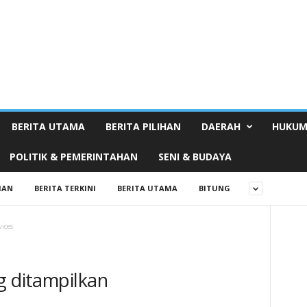
BERITA UTAMA
BERITA PILIHAN
DAERAH
HUKUM
POLITIK & PEMERINTAHAN
SENI & BUDAYA
HAN
BERITA TERKINI
BERITA UTAMA
BITUNG
vices
g ditampilkan