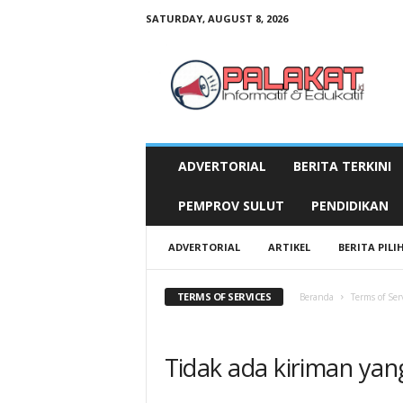
SATURDAY, AUGUST 8, 2026
P
a
l
a
k
a
t
ADVERTORIAL
BERITA TERKINI
.
i
PEMPROV SULUT
PENDIDIKAN
d
ADVERTORIAL
ARTIKEL
BERITA PILI
TERMS OF SERVICES
Beranda
Terms of Ser
Tidak ada kiriman yan