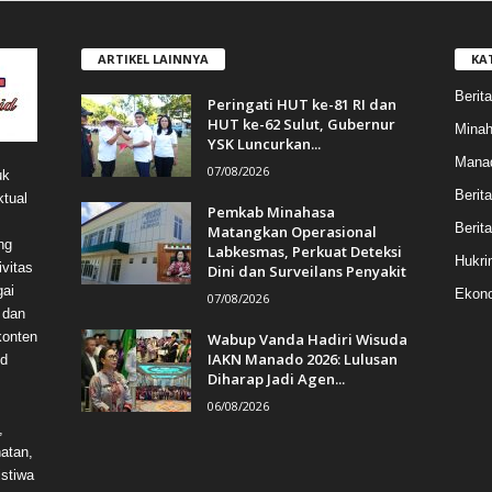
ARTIKEL LAINNYA
KA
Berita
Peringati HUT ke-81 RI dan
HUT ke-62 Sulut, Gubernur
Mina
YSK Luncurkan...
Mana
07/08/2026
uk
Berit
ktual
Pemkab Minahasa
Berita
Matangkan Operasional
ng
Labkesmas, Perkuat Deteksi
Hukri
vitas
Dini dan Surveilans Penyakit
gai
Ekono
07/08/2026
 dan
konten
Wabup Vanda Hadiri Wisuda
IAKN Manado 2026: Lulusan
id
Diharap Jadi Agen...
06/08/2026
,
hatan,
istiwa