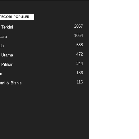
TEGORI POPULER
2057
 Terkini
1054
hasa
588
do
472
a Utama
344
 Pilihan
136
m
116
mi & Bisnis