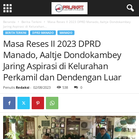
Beranda
Berita Terkini
Masa Reses II 2023 DPRD Manado, Aaltje Dondokambey
Jaring Aspirasi di Kelurahan...
BERITA TERKINI
DPRD MANADO
MANADO
Masa Reses II 2023 DPRD
Manado, Aaltje Dondokambey
Jaring Aspirasi di Kelurahan
Perkamil dan Dendengan Luar
Penulis
Redaksi
-
02/08/2023
538
0