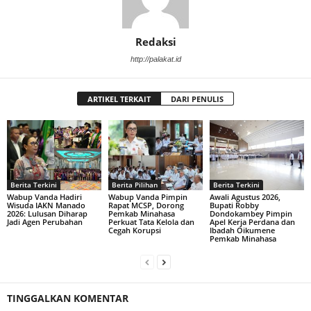
Redaksi
http://palakat.id
ARTIKEL TERKAIT
DARI PENULIS
Berita Terkini
Berita Pilihan
Berita Terkini
Wabup Vanda Hadiri
Wabup Vanda Pimpin
Awali Agustus 2026,
Wisuda IAKN Manado
Rapat MCSP, Dorong
Bupati Robby
2026: Lulusan Diharap
Pemkab Minahasa
Dondokambey Pimpin
Jadi Agen Perubahan
Perkuat Tata Kelola dan
Apel Kerja Perdana dan
Cegah Korupsi
Ibadah Oikumene
Pemkab Minahasa
TINGGALKAN KOMENTAR