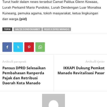
Turut hadir dalam reses tersebut Camat Paldua Glenn Kowaas,
Lurah Perkamil Mario Pundoko, Lurah Dendengan Luar Monalisa
Kuneang, pemuka agama, tokoh masyarakat, ketua lingkungan
dan warga.
(pid)
TOPIK
AALTJE DONDOKAMBEY
RESES II DPRD MANADO
Artikulli paraprak
Artikulli tjetër
Pansus DPRD Selesaikan
IKKAPI Dukung Pemkot
Pembahasan Ranperda
Manado Revitalisasi Pasar
Pajak dan Retribusi
Daerah Kota Manado