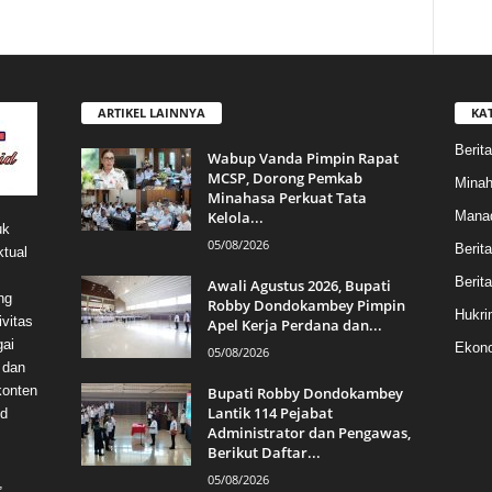
ARTIKEL LAINNYA
KA
Berita
Wabup Vanda Pimpin Rapat
MCSP, Dorong Pemkab
Mina
Minahasa Perkuat Tata
Kelola...
Mana
uk
05/08/2026
Berit
ktual
Berita
Awali Agustus 2026, Bupati
ng
Robby Dondokambey Pimpin
Hukri
vitas
Apel Kerja Perdana dan...
gai
Ekono
05/08/2026
 dan
konten
Bupati Robby Dondokambey
Lantik 114 Pejabat
id
Administrator dan Pengawas,
Berikut Daftar...
05/08/2026
,