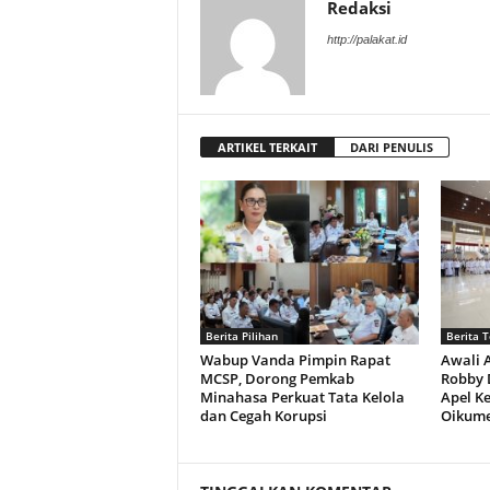
Redaksi
http://palakat.id
ARTIKEL TERKAIT
DARI PENULIS
Berita Pilihan
Berita T
Wabup Vanda Pimpin Rapat
Awali A
MCSP, Dorong Pemkab
Robby 
Minahasa Perkuat Tata Kelola
Apel K
dan Cegah Korupsi
Oikume