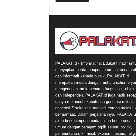
PALAKAT.id - 'Informatif & Edukatif' hadir unt
menyajikan berita maupun informasi secara a
dan informatif kepada publik. PALAKAT.id
merupakan media dengan mutu jurnalisme ya
mengedepankan kebenaran fungsional, objekti
dan independen. PALAKAT.id juga hadir seba
upaya memenuhi kebutuhan generasi milenial
generasi Z sekaligus menjadi corong melalui 
bermanfaat. Dalam perjalanannya, PALAKAT.
akan berkecimpung pada sajian berita secara
umum dengan beragam topik seperti politik,
pemerintahan, kriminal, ekonomi, bisnis, religi