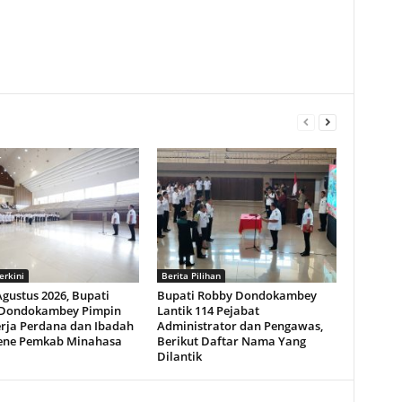
erkini
Berita Pilihan
gustus 2026, Bupati
Bupati Robby Dondokambey
Dondokambey Pimpin
Lantik 114 Pejabat
erja Perdana dan Ibadah
Administrator dan Pengawas,
ne Pemkab Minahasa
Berikut Daftar Nama Yang
Dilantik