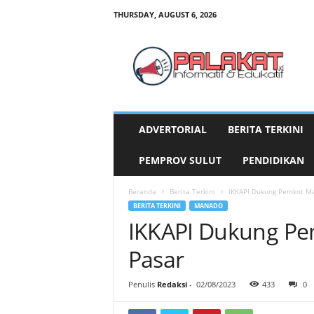
THURSDAY, AUGUST 6, 2026
P
a
l
a
k
a
t
ADVERTORIAL
BERITA TERKINI
.
i
PEMPROV SULUT
PENDIDIKAN
d
Beranda
Berita Terkini
IKKAPI Dukung Pemkot Ma
BERITA TERKINI
MANADO
IKKAPI Dukung Pem
Pasar
Penulis
Redaksi
-
02/08/2023
433
0