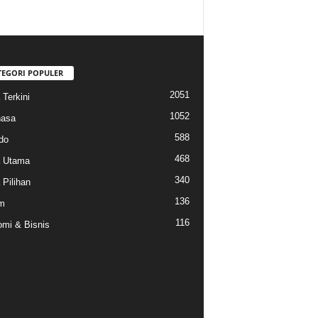
TEGORI POPULER
2051
 Terkini
1052
hasa
588
do
468
a Utama
340
 Pilihan
136
m
116
mi & Bisnis