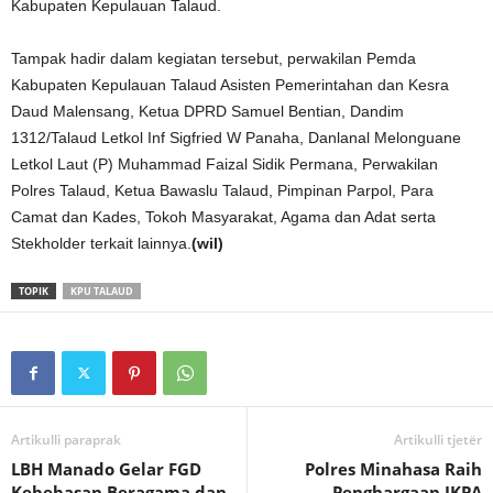
Kabupaten Kepulauan Talaud.
Tampak hadir dalam kegiatan tersebut, perwakilan Pemda
Kabupaten Kepulauan Talaud Asisten Pemerintahan dan Kesra
Daud Malensang, Ketua DPRD Samuel Bentian, Dandim
1312/Talaud Letkol Inf Sigfried W Panaha, Danlanal Melonguane
Letkol Laut (P) Muhammad Faizal Sidik Permana, Perwakilan
Polres Talaud, Ketua Bawaslu Talaud, Pimpinan Parpol, Para
Camat dan Kades, Tokoh Masyarakat, Agama dan Adat serta
Stekholder terkait lainnya.
(wil)
TOPIK
KPU TALAUD
Artikulli paraprak
Artikulli tjetër
LBH Manado Gelar FGD
Polres Minahasa Raih
Kebebasan Beragama dan
Penghargaan IKPA