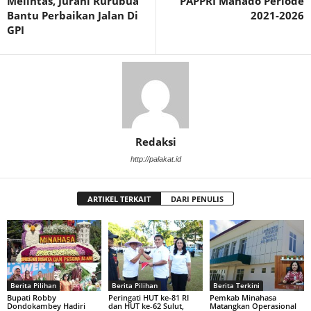
Melintas, Jurani Rurubua
PAPPRI Manado Periode
Bantu Perbaikan Jalan Di
2021-2026
GPI
Redaksi
http://palakat.id
ARTIKEL TERKAIT
DARI PENULIS
Berita Pilihan
Berita Pilihan
Berita Terkini
Bupati Robby
Peringati HUT ke-81 RI
Pemkab Minahasa
Dondokambey Hadiri
dan HUT ke-62 Sulut,
Matangkan Operasional