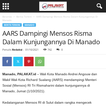
Beranda
Berita Terkini
AARS Dampingi Mensos Risma Dalam Kunjungannya Di
Manado
BERITA TERKINI
MANADO
AARS Dampingi Mensos Risma
Dalam Kunjungannya Di Manado
Penulis
Redaksi
-
01/10/2021
742
0
Manado, PALAKAT.id
– Wali Kota Manado Andrei Angouw dan
Wakil Wali Kota Richard Sualang (AARS) mendampingi Menteri
Sosial (Mensos) RI Tri Rismaharini dalam kunjungannya di
Manado, Jumat (1/10/2021).
Kedatanganan Mensos RI di Sulut dalam rangka mengecek