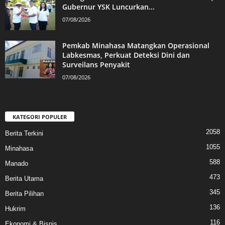
Gubernur YSK Luncurkan...
07/08/2026
Pemkab Minahasa Matangkan Operasional
Labkesmas, Perkuat Deteksi Dini dan
Surveilans Penyakit
07/08/2026
KATEGORI POPULER
2058
Berita Terkini
1055
Minahasa
588
Manado
473
Berita Utama
345
Berita Pilihan
136
Hukrim
116
Ekonomi & Bisnis