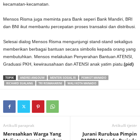
kecamatan-kecamatan.
Mensos Risma juga meminta para Bank seperi Bank Mandiri, BRI
dan BNI ikut membantu percepatan proses transaksi dan distribusi.
Selesai dialog Mensos Risma mengunjungi stand-stand sekaligus
memberikan berbagai bantuan secara simbolis kepada orang yang
membutuhkan. Mensos melakukan Penyerahan Bantuan ATENSI,
Graduasi PKH, kewirausahaan dan ATENSI anak yatim piatu.
(pid)
TOPIK
ANDREI ANGOUW
MENTERI SOSIAL RI
PEMKOT MANADO
RICHARD SUALANG
TRI RISMAHARINI
WALI KOTA MANADO
Artikulli paraprak
Artikulli tjetër
Meresahkan Warga Yang
Jurani Rurubua Pimpin