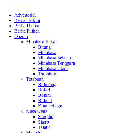
Advertorial
Berita Terkini
Berita Utama
Berita Pilihan
Daerah
Minahasa Raya
Bitung
Minahasa
Minahasa Selatan
Minahasa Tenggara
Minahasa Utara
Tomohon
Totabuan
Bolmong
Bolsel
Boltim
Bolmut
Kotamobagu
Nusa Utara
Sangihe
Sitaro
Talaud
Manado