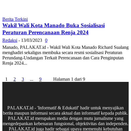
Berita Terkini
Wakil Wali Kota Manado Buka Sosialisasi
Peraturan Perencanaan Renja 2024
Redaksi
-
13/03/2023
0
Manado, PALAKAT.id - Wakil Wali Kota Manado Richard Sualang
menghadiri sekaligus membuka secara resmi sosialisasi Peraturan
Perundang-Undangan Terkait Perencanaan dan Cara Penginputan
Renja 2024...
1
2
3
...
9
Halaman 1 dari 9
PALAKAT.id - 'Informatif & Edukatif' hadir untuk menyajikan
berita maupun informasi secara aktual dan informatif kepada publik.
PALAKAT.id merupakan media dengan mutu jurnalisme yang
mengedepankan kebenaran fungsional, objektivitas dan independen.
PALAKAT.id juga hadir sebagai upaya memenuhi kebutuhan