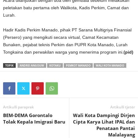
Acara dilanjutkan dengan doa oleh gembala sebelum melakukan
peletakan batu pertama oleh Walikota, Kadis Perkim, Camat dan
Lurah.
Hadir Kadis Perkim Manado, pihak PT Sarana Multigriya Finansial
(Persero) yang mengikuti secara virtual, Camat Kecamatan
Bunaken, pejabat teknis Perkim dan PUPR Kota Manado, Lurah
Tongkaina dan perwakilan warga yang menerima program ini.
(pid)
TOPIK
ANDREI ANGOUW
KOTAKU
PEMKOT MANADO
WALI KOTA MANADO
Artikulli paraprak
Artikulli tjetër
BEM-DEMA Gorontalo
Wali Kota Dampingi Dirjen
Tolak Kepala Imigrasi Baru
Cipta Karya Lihat IPAL dan
Penataan Pantai
Malalayang