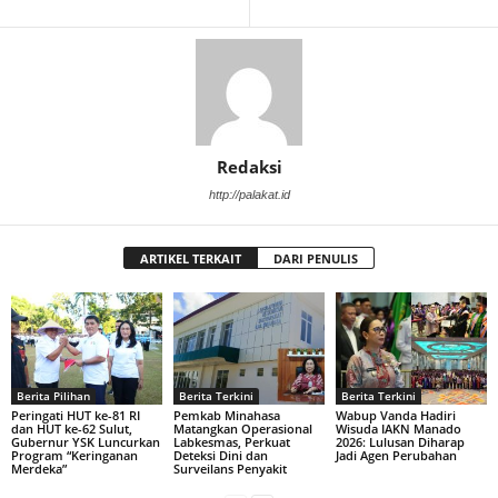
Redaksi
http://palakat.id
ARTIKEL TERKAIT
DARI PENULIS
Berita Pilihan
Berita Terkini
Berita Terkini
Peringati HUT ke-81 RI
Pemkab Minahasa
Wabup Vanda Hadiri
dan HUT ke-62 Sulut,
Matangkan Operasional
Wisuda IAKN Manado
Gubernur YSK Luncurkan
Labkesmas, Perkuat
2026: Lulusan Diharap
Program “Keringanan
Deteksi Dini dan
Jadi Agen Perubahan
Merdeka”
Surveilans Penyakit