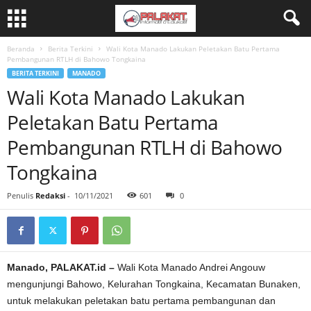
Beranda
Berita Terkini
Wali Kota Manado Lakukan Peletakan Batu Pertama
Pembangunan RTLH di Bahowo Tongkaina
BERITA TERKINI
MANADO
Wali Kota Manado Lakukan
Peletakan Batu Pertama
Pembangunan RTLH di Bahowo
Tongkaina
Penulis
Redaksi
-
10/11/2021
601
0
Manado, PALAKAT.id –
Wali Kota Manado Andrei Angouw
mengunjungi Bahowo, Kelurahan Tongkaina, Kecamatan Bunaken,
untuk melakukan peletakan batu pertama pembangunan dan