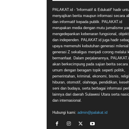
PALAKAT.id - 'Informatif & Edukatif' hadir unt
menyajikan berita maupun informasi secara a
dan informatif kepada publik. PALAKAT.id
merupakan media dengan mutu jurnalisme ya
mengedepankan kebenaran fungsional, objekti
dan independen. PALAKAT.id juga hadir seba
upaya memenuhi kebutuhan generasi milenial
generasi Z sekaligus menjadi corong melalui 
bermanfaat. Dalam perjalanannya, PALAKAT.
akan berkecimpung pada sajian berita secara
umum dengan beragam topik seperti politik,
pemerintahan, kriminal, ekonomi, bisnis, religi
hiburan, otomotif, olahraga, pendidikan, kese
seni dan budaya, serta berbagai informasi per
lainnya dari daerah Sulawesi Utara serta nasi
dan internasional.
Hubungi kami:
admin@palakat.id