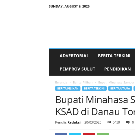
SUNDAY, AUGUST 9, 2026
P
a
l
a
k
a
t
ADVERTORIAL
BERITA TERKINI
.
i
PEMPROV SULUT
PENDIDIKAN
d
Beranda
Berita Pilihan
Bupati Minahasa Sambut 
BERITA PILIHAN
BERITA TERKINI
BERITA UTAMA
Bupati Minahasa 
KSAD di Danau T
Penulis
Redaksi
-
20/03/2025
5459
0