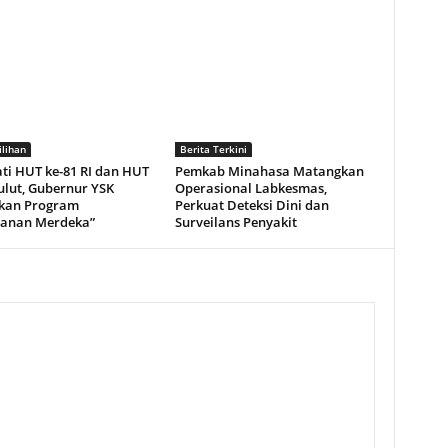
ilihan
Berita Terkini
ti HUT ke-81 RI dan HUT
Pemkab Minahasa Matangkan
ulut, Gubernur YSK
Operasional Labkesmas,
kan Program
Perkuat Deteksi Dini dan
ganan Merdeka”
Surveilans Penyakit