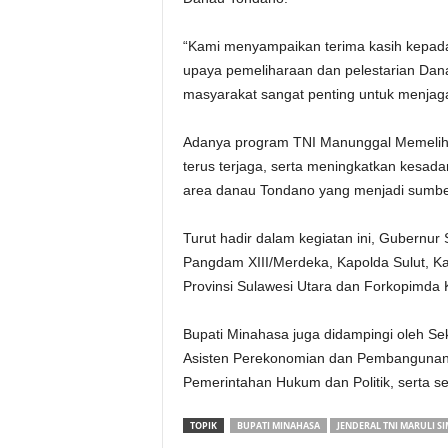
“Kami menyampaikan terima kasih kepada 
upaya pemeliharaan dan pelestarian Dana
masyarakat sangat penting untuk menjag
Adanya program TNI Manunggal Memeliha
terus terjaga, serta meningkatkan kesad
area danau Tondano yang menjadi sumbe
Turut hadir dalam kegiatan ini, Gubernur 
Pangdam XIII/Merdeka, Kapolda Sulut, Kaj
Provinsi Sulawesi Utara dan Forkopimda
Bupati Minahasa juga didampingi oleh Sek
Asisten Perekonomian dan Pembangunan, 
Pemerintahan Hukum dan Politik, serta sej
TOPIK
BUPATI MINAHASA
JENDERAL TNI MARULI S