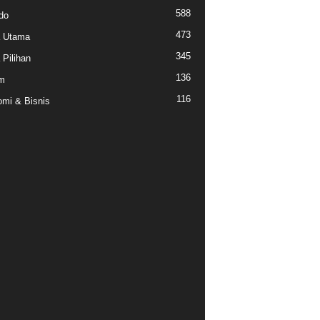
588
do
473
a Utama
345
 Pilihan
136
m
116
mi & Bisnis