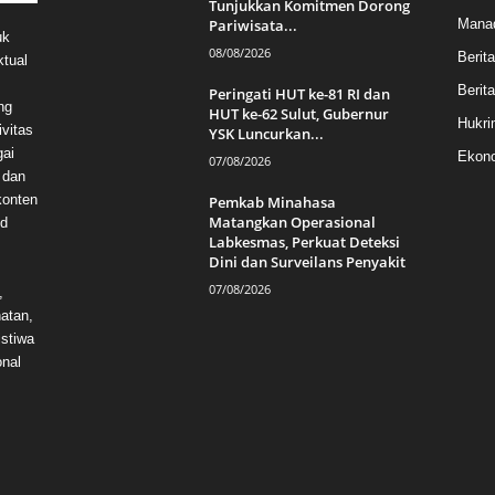
Tunjukkan Komitmen Dorong
Pariwisata...
Mana
uk
08/08/2026
Berit
ktual
Berita
Peringati HUT ke-81 RI dan
ng
HUT ke-62 Sulut, Gubernur
Hukri
vitas
YSK Luncurkan...
gai
Ekono
07/08/2026
 dan
konten
Pemkab Minahasa
Matangkan Operasional
id
Labkesmas, Perkuat Deteksi
Dini dan Surveilans Penyakit
07/08/2026
,
hatan,
istiwa
onal