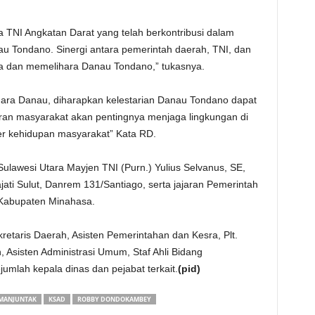
TNI Angkatan Darat yang telah berkontribusi dalam
u Tondano. Sinergi antara pemerintah daerah, TNI, dan
a dan memelihara Danau Tondano,” tukasnya.
ra Danau, diharapkan kelestarian Danau Tondano dapat
aran masyarakat akan pentingnya menjaga lingkungan di
r kehidupan masyarakat” Kata RD.
Sulawesi Utara Mayjen TNI (Purn.) Yulius Selvanus, SE,
ati Sulut, Danrem 131/Santiago, serta jajaran Pemerintah
 Kabupaten Minahasa.
retaris Daerah, Asisten Pemerintahan dan Kesra, Plt.
Asisten Administrasi Umum, Staf Ahli Bidang
umlah kepala dinas dan pejabat terkait.
(pid)
IMANJUNTAK
KSAD
ROBBY DONDOKAMBEY