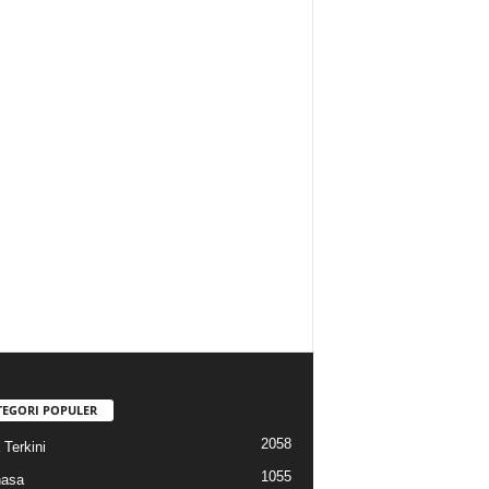
TEGORI POPULER
2058
 Terkini
1055
hasa