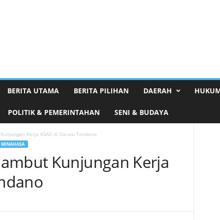
BERITA UTAMA
BERITA PILIHAN
DAERAH
HUKUM
POLITIK & PEMERINTAHAN
SENI & BUDAYA
Kunjungan Kerja KSAD di Danau Tondano
MINAHASA
Sambut Kunjungan Kerja
ondano