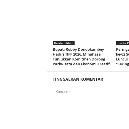
Berita Pilihan
Berita P
Bupati Robby Dondokambey
Peringa
Hadiri TIFF 2026, Minahasa
ke-62 S
Tunjukkan Komitmen Dorong
Luncur
Pariwisata dan Ekonomi Kreatif
“Kerin
TINGGALKAN KOMENTAR