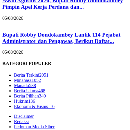
Awali Agustus 2026, Bupati Robby Dondokambey
Pimpin Apel Kerja Perdana dan...
05/08/2026
Bupati Robby Dondokambey Lantik 114 Pejabat
Administrator dan Pengawas, Berikut Daftar...
05/08/2026
KATEGORI POPULER
Berita Terkini
2051
Minahasa
1052
Manado
588
Berita Utama
468
Berita Pilihan
340
Hukrim
136
Ekonomi & Bisnis
116
Disclaimer
Redaksi
Pedoman Media Siber