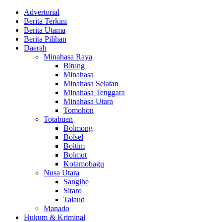
Advertorial
Berita Terkini
Berita Utama
Berita Pilihan
Daerah
Minahasa Raya
Bitung
Minahasa
Minahasa Selatan
Minahasa Tenggara
Minahasa Utara
Tomohon
Totabuan
Bolmong
Bolsel
Boltim
Bolmut
Kotamobagu
Nusa Utara
Sangihe
Sitaro
Talaud
Manado
Hukum & Kriminal