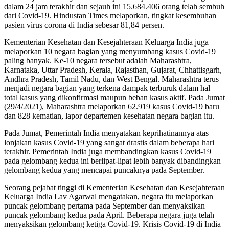
dalam 24 jam terakhir dan sejauh ini 15.684.406 orang telah sembuh
dari Covid-19. Hindustan Times melaporkan, tingkat kesembuhan
pasien virus corona di India sebesar 81,84 persen.
Kementerian Kesehatan dan Kesejahteraan Keluarga India juga
melaporkan 10 negara bagian yang menyumbang kasus Covid-19
paling banyak. Ke-10 negara tersebut adalah Maharashtra,
Karnataka, Uttar Pradesh, Kerala, Rajasthan, Gujarat, Chhattisgarh,
Andhra Pradesh, Tamil Nadu, dan West Bengal. Maharashtra terus
menjadi negara bagian yang terkena dampak terburuk dalam hal
total kasus yang dikonfirmasi maupun beban kasus aktif. Pada Jumat
(29/4/2021), Maharashtra melaporkan 62.919 kasus Covid-19 baru
dan 828 kematian, lapor departemen kesehatan negara bagian itu.
Pada Jumat, Pemerintah India menyatakan keprihatinannya atas
lonjakan kasus Covid-19 yang sangat drastis dalam beberapa hari
terakhir. Pemerintah India juga membandingkan kasus Covid-19
pada gelombang kedua ini berlipat-lipat lebih banyak dibandingkan
gelombang kedua yang mencapai puncaknya pada September.
Seorang pejabat tinggi di Kementerian Kesehatan dan Kesejahteraan
Keluarga India Lav Agarwal mengatakan, negara itu melaporkan
puncak gelombang pertama pada September dan menyaksikan
puncak gelombang kedua pada April. Beberapa negara juga telah
menyaksikan gelombang ketiga Covid-19. Krisis Covid-19 di India