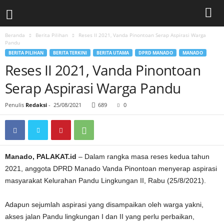
Beranda
Berita Pilihan
Reses II 2021, Vanda Pinontoan Serap Aspirasi Warga
Pandu
BERITA PILIHAN
BERITA TERKINI
BERITA UTAMA
DPRD MANADO
MANADO
Reses II 2021, Vanda Pinontoan
Serap Aspirasi Warga Pandu
Penulis
Redaksi
-
25/08/2021
689
0
Manado, PALAKAT.id
– Dalam rangka masa reses kedua tahun
2021, anggota DPRD Manado Vanda Pinontoan menyerap aspirasi
masyarakat Kelurahan Pandu Lingkungan II, Rabu (25/8/2021).
Adapun sejumlah aspirasi yang disampaikan oleh warga yakni,
akses jalan Pandu lingkungan I dan II yang perlu perbaikan,