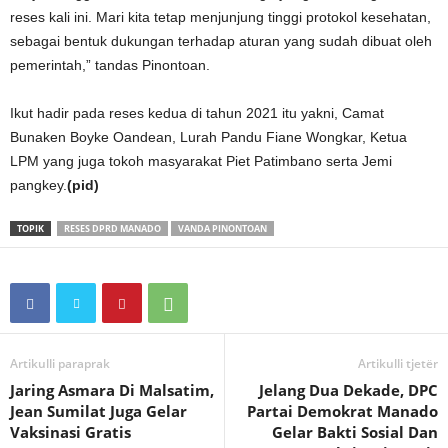
reses kali ini. Mari kita tetap menjunjung tinggi protokol kesehatan,
sebagai bentuk dukungan terhadap aturan yang sudah dibuat oleh
pemerintah,” tandas Pinontoan.
Ikut hadir pada reses kedua di tahun 2021 itu yakni, Camat
Bunaken Boyke Oandean, Lurah Pandu Fiane Wongkar, Ketua
LPM yang juga tokoh masyarakat Piet Patimbano serta Jemi
pangkey.
(pid)
TOPIK
RESES DPRD MANADO
VANDA PINONTOAN
Artikulli paraprak
Artikulli tjetër
Jaring Asmara Di Malsatim,
Jelang Dua Dekade, DPC
Jean Sumilat Juga Gelar
Partai Demokrat Manado
Vaksinasi Gratis
Gelar Bakti Sosial Dan