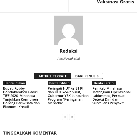
Vaksinasi Gratis
Redaksi
http://palakat.id
ARTIKEL TERKAIT
DARI PENULIS
Berita Pilihan
Berita Pilihan
Berita Terkini
Bupati Robby
Peringati HUT ke-81 RI
Pemkab Minahasa
Dondokambey Hadiri
dan HUT ke-62 Sulut,
Matangkan Operasional
TIFF 2026, Minahasa
Gubernur YSK Luncurkan
Labkesmas, Perkuat
Tunjukkan Komitmen
Program “Keringanan
Deteksi Dini dan
Dorong Pariwisata dan
Merdeka”
Surveilans Penyakit
Ekonomi Kreatif
TINGGALKAN KOMENTAR