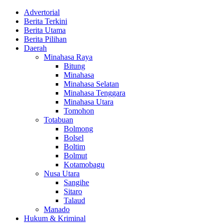
Advertorial
Berita Terkini
Berita Utama
Berita Pilihan
Daerah
Minahasa Raya
Bitung
Minahasa
Minahasa Selatan
Minahasa Tenggara
Minahasa Utara
Tomohon
Totabuan
Bolmong
Bolsel
Boltim
Bolmut
Kotamobagu
Nusa Utara
Sangihe
Sitaro
Talaud
Manado
Hukum & Kriminal