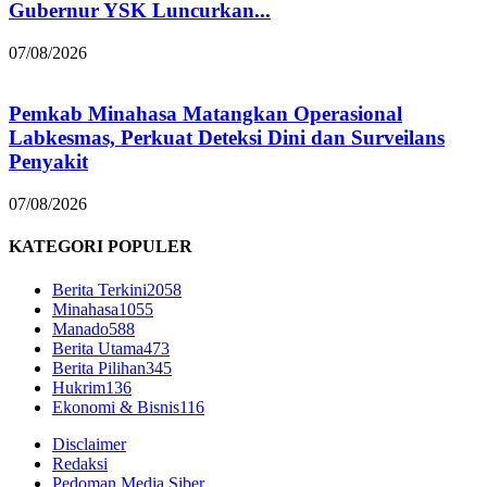
Gubernur YSK Luncurkan...
07/08/2026
Pemkab Minahasa Matangkan Operasional
Labkesmas, Perkuat Deteksi Dini dan Surveilans
Penyakit
07/08/2026
KATEGORI POPULER
Berita Terkini
2058
Minahasa
1055
Manado
588
Berita Utama
473
Berita Pilihan
345
Hukrim
136
Ekonomi & Bisnis
116
Disclaimer
Redaksi
Pedoman Media Siber