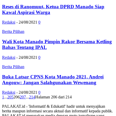
Reses di Ranomuut, Ketua DPRD Manado Siap
Kawal Aspirasi Warga
Redaksi
-
24/08/2021
0
Berita Pilihan
Wali Kota Manado Pimpin Rakor Bersama Ketling
Bahas Tentang IPAL
Redaksi
-
24/08/2021
0
Berita Pilihan
Buka Latsar CPNS Kota Manado 2021, Andrei
Angouw: Jangan Salahgunakan Wewenang
Redaksi
-
24/08/2021
0
1
...
205
206
207
...
214
Halaman 206 dari 214
PALAKAT.id - 'Informatif & Edukatif' hadir untuk menyajikan
berita maupun informasi secara aktual dan informatif kepada publik.
PALAKAT.id merupakan media dengan mutu jurnalisme yang