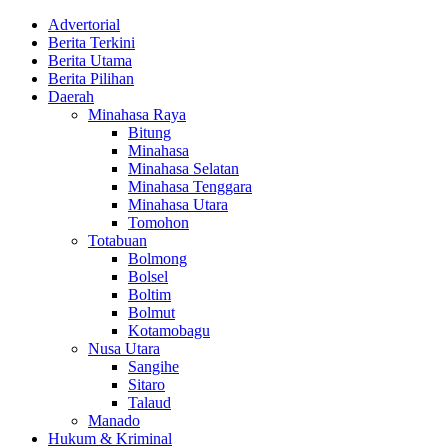
Advertorial
Berita Terkini
Berita Utama
Berita Pilihan
Daerah
Minahasa Raya
Bitung
Minahasa
Minahasa Selatan
Minahasa Tenggara
Minahasa Utara
Tomohon
Totabuan
Bolmong
Bolsel
Boltim
Bolmut
Kotamobagu
Nusa Utara
Sangihe
Sitaro
Talaud
Manado
Hukum & Kriminal