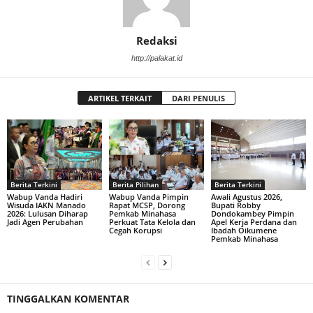
Redaksi
http://palakat.id
ARTIKEL TERKAIT
DARI PENULIS
Berita Terkini
Berita Pilihan
Berita Terkini
Wabup Vanda Hadiri
Wabup Vanda Pimpin
Awali Agustus 2026,
Wisuda IAKN Manado
Rapat MCSP, Dorong
Bupati Robby
2026: Lulusan Diharap
Pemkab Minahasa
Dondokambey Pimpin
Jadi Agen Perubahan
Perkuat Tata Kelola dan
Apel Kerja Perdana dan
Cegah Korupsi
Ibadah Oikumene
Pemkab Minahasa
TINGGALKAN KOMENTAR