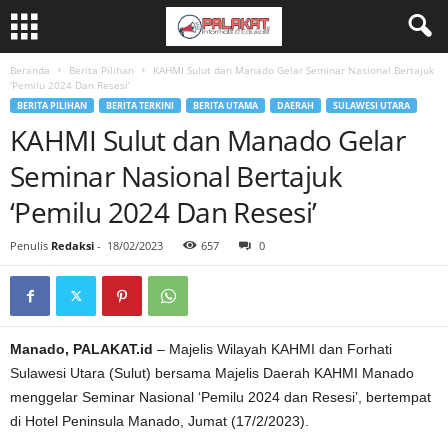
Beranda
Berita Pilihan
KAHMI Sulut dan Manado Gelar Seminar Nasional Bertajuk
‘Pemilu 2024 Dan Resesi’
BERITA PILIHAN
BERITA TERKINI
BERITA UTAMA
DAERAH
SULAWESI UTARA
KAHMI Sulut dan Manado Gelar
Seminar Nasional Bertajuk
‘Pemilu 2024 Dan Resesi’
Penulis
Redaksi
-
18/02/2023
657
0
Manado, PALAKAT.id
– Majelis Wilayah KAHMI dan Forhati
Sulawesi Utara (Sulut) bersama Majelis Daerah KAHMI Manado
menggelar Seminar Nasional ‘Pemilu 2024 dan Resesi’, bertempat
di Hotel Peninsula Manado, Jumat (17/2/2023).