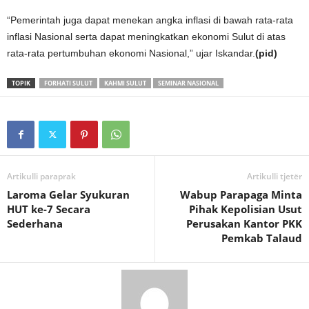
“Pemerintah juga dapat menekan angka inflasi di bawah rata-rata
inflasi Nasional serta dapat meningkatkan ekonomi Sulut di atas
rata-rata pertumbuhan ekonomi Nasional,” ujar Iskandar.
(pid)
TOPIK
FORHATI SULUT
KAHMI SULUT
SEMINAR NASIONAL
Artikulli paraprak
Artikulli tjetër
Laroma Gelar Syukuran
Wabup Parapaga Minta
HUT ke-7 Secara
Pihak Kepolisian Usut
Sederhana
Perusakan Kantor PKK
Pemkab Talaud