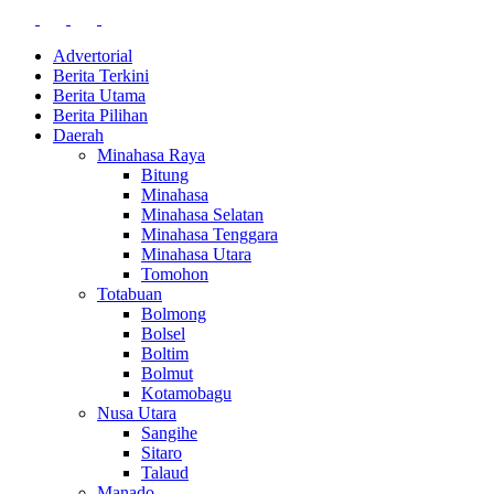
Advertorial
Berita Terkini
Berita Utama
Berita Pilihan
Daerah
Minahasa Raya
Bitung
Minahasa
Minahasa Selatan
Minahasa Tenggara
Minahasa Utara
Tomohon
Totabuan
Bolmong
Bolsel
Boltim
Bolmut
Kotamobagu
Nusa Utara
Sangihe
Sitaro
Talaud
Manado