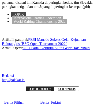
pertama, disusul tim Kanada di peringkat kedua, tim Slovakia
peringkat ketiga, dan tim Jepang di peringkat keempat.
(pid)
TOPIK
Internasional Rafting Federation
World Rafting Championship 2022
Artikulli paraprak
PBSI Manado Sukses Gelar Kejuaraan
Bulutangkis ‘BSG Open Tournament 2022’
Artikulli tjetër
DPD Partai Gerindra Sulut Gelar Halalbihalal
Redaksi
http://palakat.id
ARTIKEL TERKAIT
DARI PENULIS
Berita Pilihan
Berita Terkini