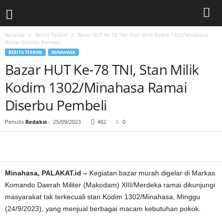
Beranda
Berita Terkini
Bazar HUT Ke-78 TNI, Stan Milik Kodim 1302/Minahasa
Ramai Diserbu Pembeli
BERITA TERKINI
MINAHASA
Bazar HUT Ke-78 TNI, Stan Milik
Kodim 1302/Minahasa Ramai
Diserbu Pembeli
Penulis
Redaksi
-
25/09/2023
482
0
Minahasa, PALAKAT.id –
Kegiatan bazar murah digelar di Markas
Komando Daerah Militer (Makodam) XIII/Merdeka ramai dikunjungi
masyarakat tak terkecuali stan Kodim 1302/Minahasa, Minggu
(24/9/2023), yang menjual berbagai macam kebutuhan pokok.