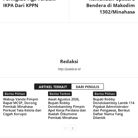
IKPA Dari KPPN
Bendera di Makodim
1302/Minahasa
Redaksi
http://palakat.id
ARTIKEL TERKAIT
DARI PENULIS
Berita Pilihan
Berita Terkini
Berita Pilihan
Wabup Vanda Pimpin
Awali Agustus 2026,
Bupati Robby
Rapat MCSP, Dorong
Bupati Robby
Dondokambey Lantik 114
Pemkab Minahasa
Dondokambey Pimpin
Pejabat Administrator
Perkuat Tata Kelola dan
Apel Kerja Perdana dan
dan Pengawas, Berikut
Cegah Korupsi
Ibadah Oikumene
Daftar Nama Yang
Pemkab Minahasa
Dilantik