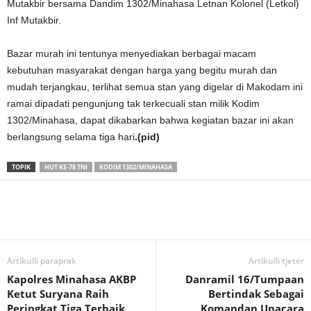
Mutakbir bersama Dandim 1302/Minahasa Letnan Kolonel (Letkol)
Inf Mutakbir.
Bazar murah ini tentunya menyediakan berbagai macam
kebutuhan masyarakat dengan harga yang begitu murah dan
mudah terjangkau, terlihat semua stan yang digelar di Makodam ini
ramai dipadati pengunjung tak terkecuali stan milik Kodim
1302/Minahasa, dapat dikabarkan bahwa kegiatan bazar ini akan
berlangsung selama tiga hari
.(pid)
TOPIK
HUT KE-78 TNI
KODIM 1302/MINAHASA
Artikulli paraprak
Artikulli tjetër
Kapolres Minahasa AKBP
Danramil 16/Tumpaan
Ketut Suryana Raih
Bertindak Sebagai
Peringkat Tiga Terbaik
Komandan Upacara