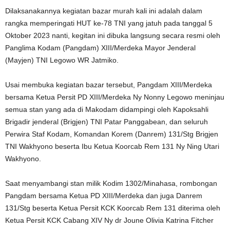
Dilaksanakannya kegiatan bazar murah kali ini adalah dalam
rangka memperingati HUT ke-78 TNI yang jatuh pada tanggal 5
Oktober 2023 nanti, kegitan ini dibuka langsung secara resmi oleh
Panglima Kodam (Pangdam) XIII/Merdeka Mayor Jenderal
(Mayjen) TNI Legowo WR Jatmiko.
Usai membuka kegiatan bazar tersebut, Pangdam XIII/Merdeka
bersama Ketua Persit PD XIII/Merdeka Ny Nonny Legowo meninjau
semua stan yang ada di Makodam didampingi oleh Kapoksahli
Brigadir jenderal (Brigjen) TNI Patar Panggabean, dan seluruh
Perwira Staf Kodam, Komandan Korem (Danrem) 131/Stg Brigjen
TNI Wakhyono beserta Ibu Ketua Koorcab Rem 131 Ny Ning Utari
Wakhyono.
Saat menyambangi stan milik Kodim 1302/Minahasa, rombongan
Pangdam bersama Ketua PD XIII/Merdeka dan juga Danrem
131/Stg beserta Ketua Persit KCK Koorcab Rem 131 diterima oleh
Ketua Persit KCK Cabang XIV Ny dr Joune Olivia Katrina Fitcher