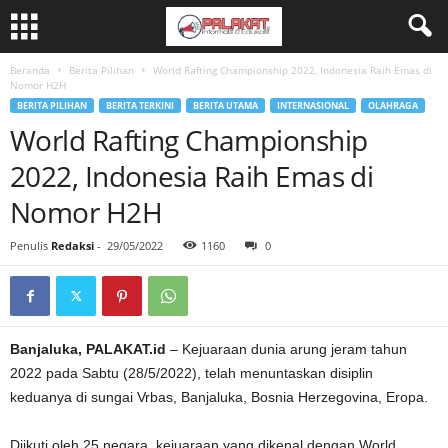
Beranda
Berita Pilihan
World Rafting Championship 2022, Indonesia Raih Emas di
Nomor H2H
BERITA PILIHAN
BERITA TERKINI
BERITA UTAMA
INTERNASIONAL
OLAHRAGA
World Rafting Championship
2022, Indonesia Raih Emas di
Nomor H2H
Penulis
Redaksi
-
29/05/2022
1160
0
Banjaluka, PALAKAT.id
– Kejuaraan dunia arung jeram tahun
2022 pada Sabtu (28/5/2022), telah menuntaskan disiplin
keduanya di sungai Vrbas, Banjaluka, Bosnia Herzegovina, Eropa.
Diikuti oleh 25 negara, kejuaraan yang dikenal dengan World