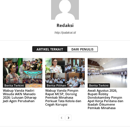
Redaksi
http://palakat.id
ARTIKEL TERKAIT
DARI PENULIS
Berita Terkini
Berita Pilihan
Berita Terkini
Wabup Vanda Hadiri
Wabup Vanda Pimpin
Awali Agustus 2026,
Wisuda IAKN Manado
Rapat MCSP, Dorong
Bupati Robby
2026: Lulusan Diharap
Pemkab Minahasa
Dondokambey Pimpin
Jadi Agen Perubahan
Perkuat Tata Kelola dan
Apel Kerja Perdana dan
Cegah Korupsi
Ibadah Oikumene
Pemkab Minahasa