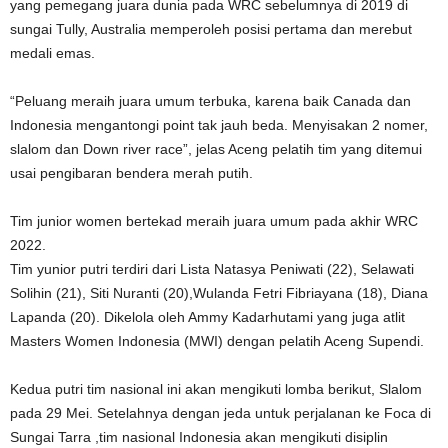
yang pemegang juara dunia pada WRC sebelumnya di 2019 di
sungai Tully, Australia memperoleh posisi pertama dan merebut
medali emas.
“Peluang meraih juara umum terbuka, karena baik Canada dan
Indonesia mengantongi point tak jauh beda. Menyisakan 2 nomer,
slalom dan Down river race”, jelas Aceng pelatih tim yang ditemui
usai pengibaran bendera merah putih.
Tim junior women bertekad meraih juara umum pada akhir WRC
2022.
Tim yunior putri terdiri dari Lista Natasya Peniwati (22), Selawati
Solihin (21), Siti Nuranti (20),Wulanda Fetri Fibriayana (18), Diana
Lapanda (20). Dikelola oleh Ammy Kadarhutami yang juga atlit
Masters Women Indonesia (MWI) dengan pelatih Aceng Supendi.
Kedua putri tim nasional ini akan mengikuti lomba berikut, Slalom
pada 29 Mei. Setelahnya dengan jeda untuk perjalanan ke Foca di
Sungai Tarra ,tim nasional Indonesia akan mengikuti disiplin