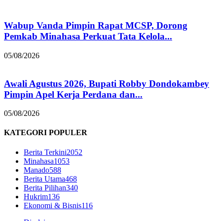
Wabup Vanda Pimpin Rapat MCSP, Dorong
Pemkab Minahasa Perkuat Tata Kelola...
05/08/2026
Awali Agustus 2026, Bupati Robby Dondokambey
Pimpin Apel Kerja Perdana dan...
05/08/2026
KATEGORI POPULER
Berita Terkini
2052
Minahasa
1053
Manado
588
Berita Utama
468
Berita Pilihan
340
Hukrim
136
Ekonomi & Bisnis
116