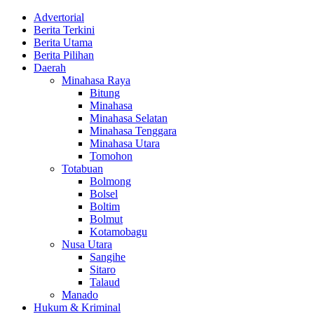
Advertorial
Berita Terkini
Berita Utama
Berita Pilihan
Daerah
Minahasa Raya
Bitung
Minahasa
Minahasa Selatan
Minahasa Tenggara
Minahasa Utara
Tomohon
Totabuan
Bolmong
Bolsel
Boltim
Bolmut
Kotamobagu
Nusa Utara
Sangihe
Sitaro
Talaud
Manado
Hukum & Kriminal