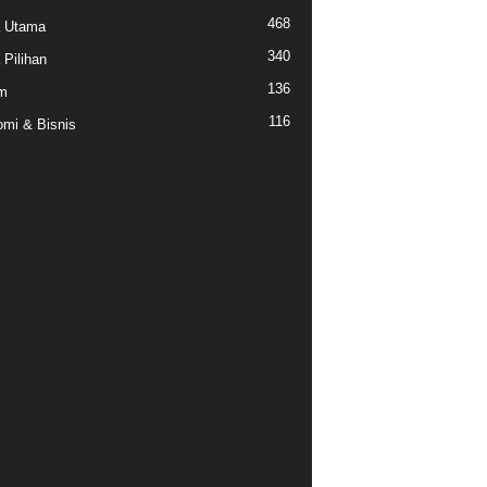
468
a Utama
340
 Pilihan
136
m
116
mi & Bisnis