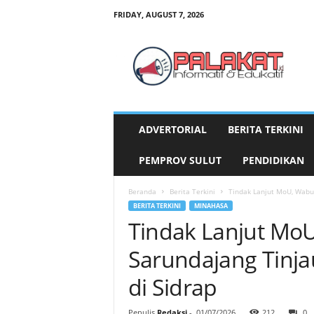
FRIDAY, AUGUST 7, 2026
P
a
l
a
k
a
t
ADVERTORIAL
BERITA TERKINI
.
i
PEMPROV SULUT
PENDIDIKAN
d
Beranda
Berita Terkini
Tindak Lanjut MoU, Wabup
BERITA TERKINI
MINAHASA
Tindak Lanjut Mo
Sarundajang Tinja
di Sidrap
Penulis
Redaksi
-
01/07/2026
212
0