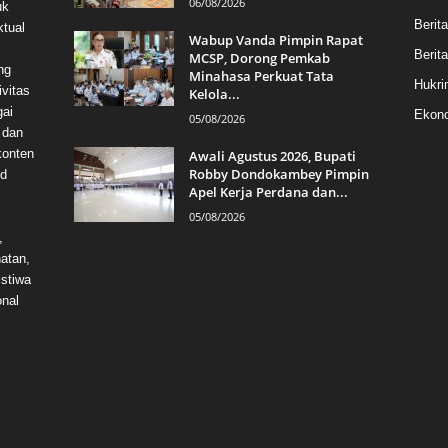
06/08/2026
uk
Berit
ktual
Wabup Vanda Pimpin Rapat
Berita
MCSP, Dorong Pemkab
ng
Minahasa Perkuat Tata
Hukri
vitas
Kelola...
gai
Ekono
05/08/2026
 dan
konten
Awali Agustus 2026, Bupati
Robby Dondokambey Pimpin
id
Apel Kerja Perdana dan...
05/08/2026
,
hatan,
istiwa
onal