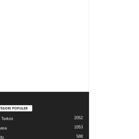
TEGORI POPULER
2052
 Terkini
1053
hasa
588
do