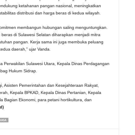
endukung ketahanan pangan nasional, meningkatkan
abilitas distribusi dan harga beras di kedua wilayah.
berkomitmen membangun hubungan saling menguntungkan.
i beras di Sulawesi Selatan diharapkan menjadi mitra
utuhan pangan. Kerja sama ini juga membuka peluang
kedua daerah,” ujar Vanda.
sia Perwakilan Sulawesi Utara, Kepala Dinas Perdagangan
abag Hukum Sidrap.
, Asisten Pemerintahan dan Kesejahteraan Rakyat,
erah, Kepala BPKAD, Kepala Dinas Pertanian, Kepala
a Bagian Ekonomi, para petani hortikultura, dan
d)
HASA