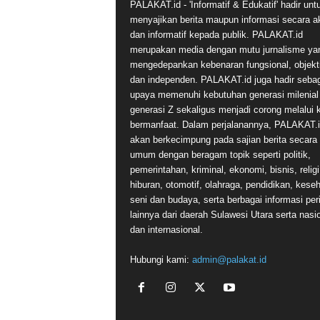
PALAKAT.id - 'Informatif & Edukatif' hadir unt
menyajikan berita maupun informasi secara a
dan informatif kepada publik. PALAKAT.id
merupakan media dengan mutu jurnalisme ya
mengedepankan kebenaran fungsional, objekti
dan independen. PALAKAT.id juga hadir seba
upaya memenuhi kebutuhan generasi milenial
generasi Z sekaligus menjadi corong melalui 
bermanfaat. Dalam perjalanannya, PALAKAT.
akan berkecimpung pada sajian berita secara
umum dengan beragam topik seperti politik,
pemerintahan, kriminal, ekonomi, bisnis, religi
hiburan, otomotif, olahraga, pendidikan, kese
seni dan budaya, serta berbagai informasi per
lainnya dari daerah Sulawesi Utara serta nasi
dan internasional.
Hubungi kami:
admin@palakat.id