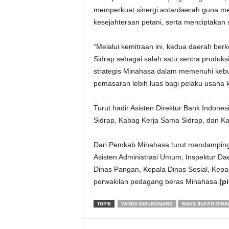
memperkuat sinergi antardaerah guna m
kesejahteraan petani, serta menciptakan st
“Melalui kemitraan ini, kedua daerah 
Sidrap sebagai salah satu sentra produks
strategis Minahasa dalam memenuhi keb
pemasaran lebih luas bagi pelaku usaha 
Turut hadir Asisten Direktur Bank Indone
Sidrap, Kabag Kerja Sama Sidrap, dan K
Dari Pemkab Minahasa turut mendampingi
Asisten Administrasi Umum, Inspektur Da
Dinas Pangan, Kepala Dinas Sosial, Kepal
perwakilan pedagang beras Minahasa.
(pi
TOPIK
VANDA SARUNDAJANG
WAKIL BUPATI MINA