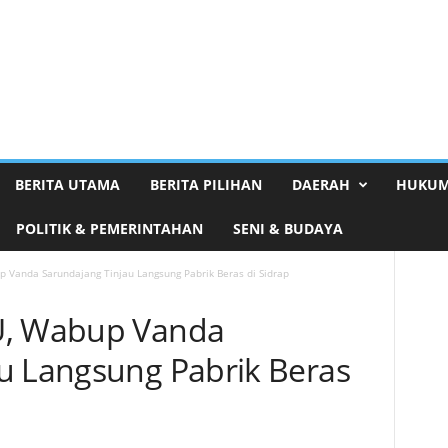
BERITA UTAMA
BERITA PILIHAN
DAERAH
HUKUM
POLITIK & PEMERINTAHAN
SENI & BUDAYA
 Vanda Sarundajang Tinjau Langsung Pabrik Beras di Sidrap
U, Wabup Vanda
u Langsung Pabrik Beras