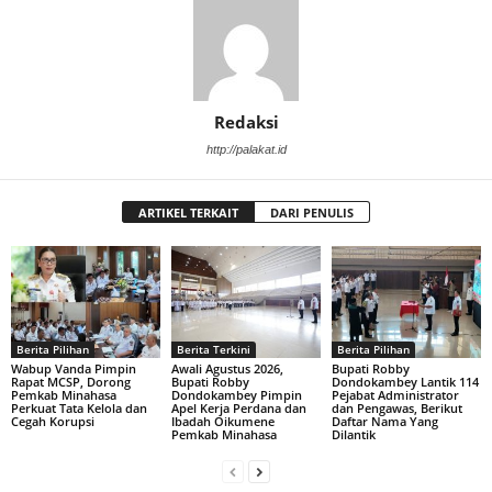
Redaksi
http://palakat.id
ARTIKEL TERKAIT
DARI PENULIS
Berita Pilihan
Berita Terkini
Berita Pilihan
Wabup Vanda Pimpin
Awali Agustus 2026,
Bupati Robby
Rapat MCSP, Dorong
Bupati Robby
Dondokambey Lantik 114
Pemkab Minahasa
Dondokambey Pimpin
Pejabat Administrator
Perkuat Tata Kelola dan
Apel Kerja Perdana dan
dan Pengawas, Berikut
Cegah Korupsi
Ibadah Oikumene
Daftar Nama Yang
Pemkab Minahasa
Dilantik