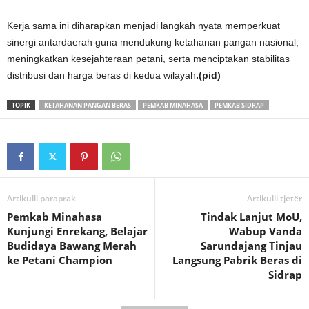
Kerja sama ini diharapkan menjadi langkah nyata memperkuat
sinergi antardaerah guna mendukung ketahanan pangan nasional,
meningkatkan kesejahteraan petani, serta menciptakan stabilitas
distribusi dan harga beras di kedua wilayah
.(pid)
TOPIK
KETAHANAN PANGAN BERAS
PEMKAB MINAHASA
PEMKAB SIDRAP
Artikulli paraprak
Artikulli tjetër
Pemkab Minahasa
Tindak Lanjut MoU,
Kunjungi Enrekang, Belajar
Wabup Vanda
Budidaya Bawang Merah
Sarundajang Tinjau
ke Petani Champion
Langsung Pabrik Beras di
Sidrap