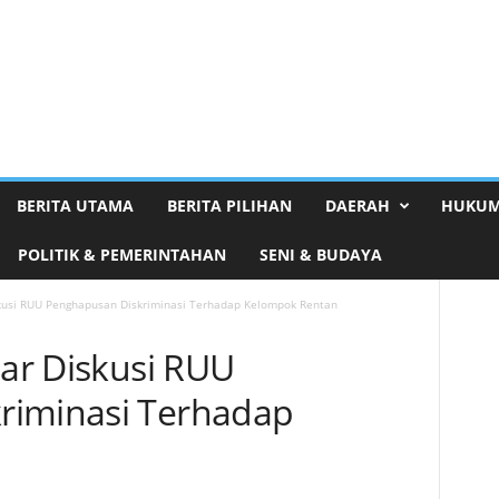
BERITA UTAMA
BERITA PILIHAN
DAERAH
HUKUM
POLITIK & PEMERINTAHAN
SENI & BUDAYA
iskusi RUU Penghapusan Diskriminasi Terhadap Kelompok Rentan
lar Diskusi RUU
riminasi Terhadap