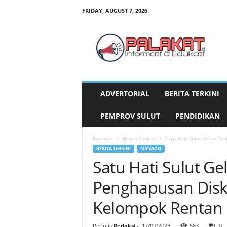
FRIDAY, AUGUST 7, 2026
P
a
l
a
k
a
t
ADVERTORIAL
BERITA TERKINI
.
i
PEMPROV SULUT
PENDIDIKAN
d
Beranda
Berita Terkini
Satu Hati Sulut Gelar D
BERITA TERKINI
MANADO
Satu Hati Sulut Ge
Penghapusan Disk
Kelompok Rentan
Penulis
Redaksi
-
17/09/2023
583
0