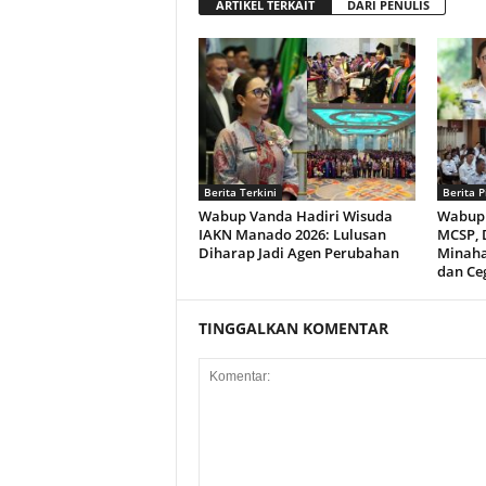
ARTIKEL TERKAIT
DARI PENULIS
Berita Terkini
Berita P
Wabup Vanda Hadiri Wisuda
Wabup 
IAKN Manado 2026: Lulusan
MCSP, 
Diharap Jadi Agen Perubahan
Minaha
dan Ce
TINGGALKAN KOMENTAR