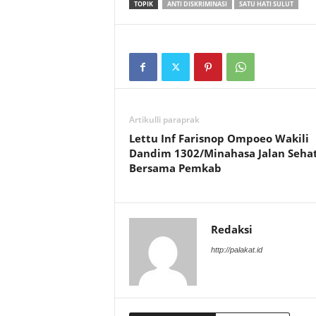
TOPIK
ANTI DISKRIMINASI
SATU HATI SULUT
Artikulli paraprak
Lettu Inf Farisnop Ompoeo Wakili
Dandim 1302/Minahasa Jalan Seha
Bersama Pemkab
Redaksi
http://palakat.id