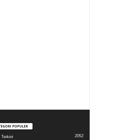
TEGORI POPULER
2052
 Terkini