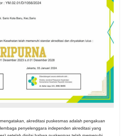
 mengatakan, akreditasi puskesmas adalah pengakuan
 lembaga penyelenggara independen akreditasi yang
es) setelah dinilai bahwa puskesmas telah memenuhi