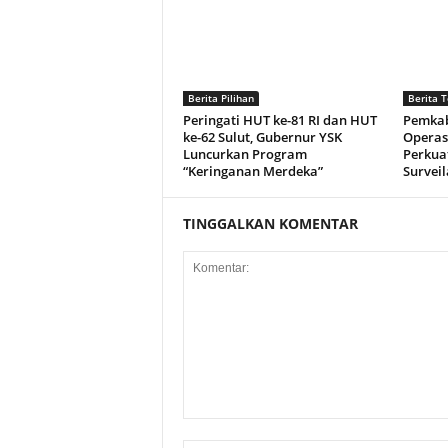
Berita Pilihan
Berita T
Peringati HUT ke-81 RI dan HUT
Pemkab
ke-62 Sulut, Gubernur YSK
Operas
Luncurkan Program
Perkuat
“Keringanan Merdeka”
Surveil
TINGGALKAN KOMENTAR