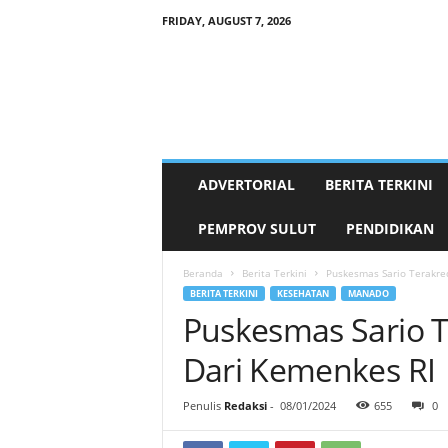
FRIDAY, AUGUST 7, 2026
P
a
l
a
k
a
t
ADVERTORIAL
BERITA TERKINI
.
i
PEMPROV SULUT
PENDIDIKAN
d
Beranda
Berita Terkini
Puskesmas Sario Terakred
BERITA TERKINI
KESEHATAN
MANADO
Puskesmas Sario T
Dari Kemenkes RI
Penulis
Redaksi
-
08/01/2024
655
0