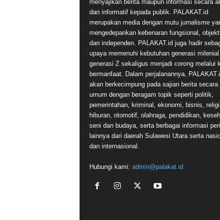
menyajikan berita maupun informasi secara a
dan informatif kepada publik. PALAKAT.id
merupakan media dengan mutu jurnalisme ya
mengedepankan kebenaran fungsional, objekti
dan independen. PALAKAT.id juga hadir seba
upaya memenuhi kebutuhan generasi milenial
generasi Z sekaligus menjadi corong melalui 
bermanfaat. Dalam perjalanannya, PALAKAT.
akan berkecimpung pada sajian berita secara
umum dengan beragam topik seperti politik,
pemerintahan, kriminal, ekonomi, bisnis, religi
hiburan, otomotif, olahraga, pendidikan, kese
seni dan budaya, serta berbagai informasi per
lainnya dari daerah Sulawesi Utara serta nasi
dan internasional.
Hubungi kami:
admin@palakat.id