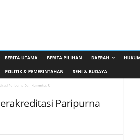
BERITA UTAMA
BERITA PILIHAN
DAERAH
HUKUM
POLITIK & PEMERINTAHAN
SENI & BUDAYA
itasi Paripurna Dari Kemenkes RI
erakreditasi Paripurna