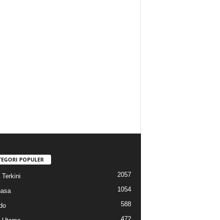
TEGORI POPULER
2057
 Terkini
1054
hasa
588
do
472