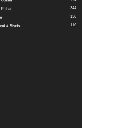
a Utama
344
 Pilihan
136
m
116
mi & Bisnis