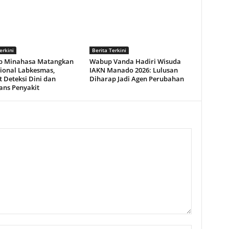
erkini
Berita Terkini
 Minahasa Matangkan
Wabup Vanda Hadiri Wisuda
ional Labkesmas,
IAKN Manado 2026: Lulusan
 Deteksi Dini dan
Diharap Jadi Agen Perubahan
ans Penyakit