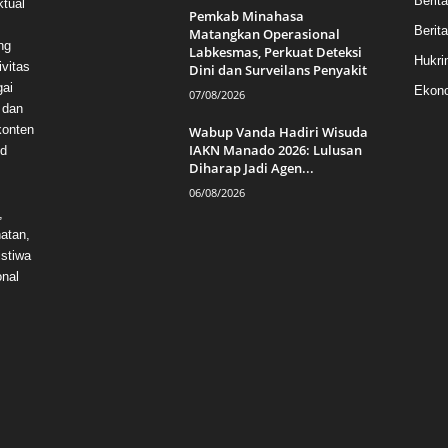
Berit
ktual
Pemkab Minahasa
Berita
Matangkan Operasional
ng
Labkesmas, Perkuat Deteksi
Hukri
vitas
Dini dan Surveilans Penyakit
gai
Ekono
07/08/2026
 dan
konten
Wabup Vanda Hadiri Wisuda
IAKN Manado 2026: Lulusan
id
Diharap Jadi Agen...
06/08/2026
,
hatan,
istiwa
onal