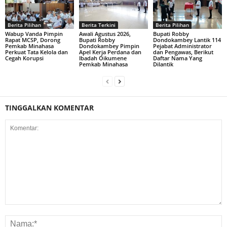
Berita Pilihan
Berita Terkini
Berita Pilihan
Wabup Vanda Pimpin
Awali Agustus 2026,
Bupati Robby
Rapat MCSP, Dorong
Bupati Robby
Dondokambey Lantik 114
Pemkab Minahasa
Dondokambey Pimpin
Pejabat Administrator
Perkuat Tata Kelola dan
Apel Kerja Perdana dan
dan Pengawas, Berikut
Cegah Korupsi
Ibadah Oikumene
Daftar Nama Yang
Pemkab Minahasa
Dilantik
TINGGALKAN KOMENTAR