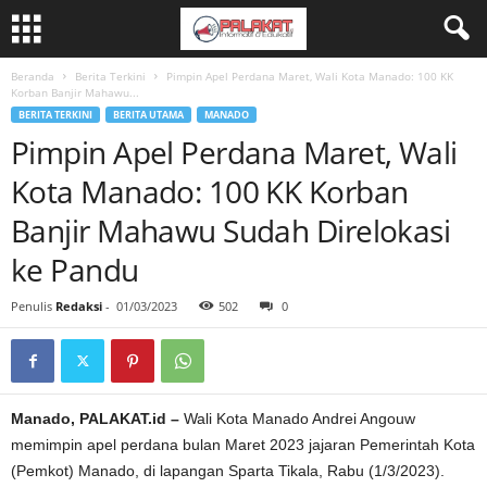
Beranda
Berita Terkini
Pimpin Apel Perdana Maret, Wali Kota Manado: 100 KK
Korban Banjir Mahawu...
BERITA TERKINI
BERITA UTAMA
MANADO
Pimpin Apel Perdana Maret, Wali
Kota Manado: 100 KK Korban
Banjir Mahawu Sudah Direlokasi
ke Pandu
Penulis
Redaksi
-
01/03/2023
502
0
Manado, PALAKAT.id –
Wali Kota Manado Andrei Angouw
memimpin apel perdana bulan Maret 2023 jajaran Pemerintah Kota
(Pemkot) Manado, di lapangan Sparta Tikala, Rabu (1/3/2023).