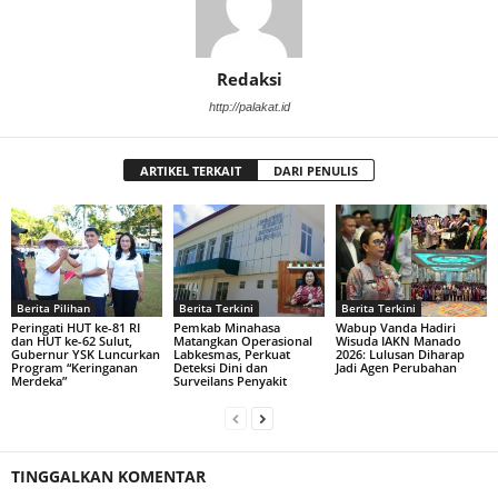
Redaksi
http://palakat.id
ARTIKEL TERKAIT
DARI PENULIS
Berita Pilihan
Berita Terkini
Berita Terkini
Peringati HUT ke-81 RI
Pemkab Minahasa
Wabup Vanda Hadiri
dan HUT ke-62 Sulut,
Matangkan Operasional
Wisuda IAKN Manado
Gubernur YSK Luncurkan
Labkesmas, Perkuat
2026: Lulusan Diharap
Program “Keringanan
Deteksi Dini dan
Jadi Agen Perubahan
Merdeka”
Surveilans Penyakit
TINGGALKAN KOMENTAR