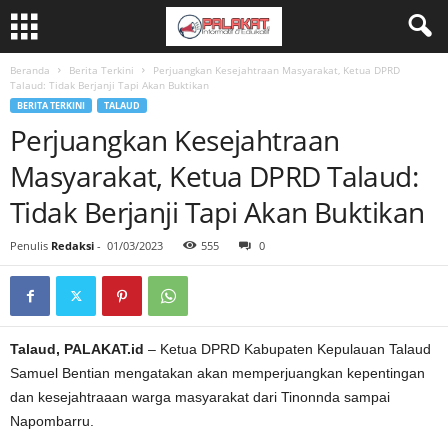
Beranda
Berita Terkini
Perjuangkan Kesejahtraan Masyarakat, Ketua DPRD
Talaud: Tidak Berjanji Tapi Akan Buktikan
BERITA TERKINI
TALAUD
Perjuangkan Kesejahtraan
Masyarakat, Ketua DPRD Talaud:
Tidak Berjanji Tapi Akan Buktikan
Penulis
Redaksi
-
01/03/2023
555
0
Talaud, PALAKAT.id
– Ketua DPRD Kabupaten Kepulauan Talaud
Samuel Bentian mengatakan akan memperjuangkan kepentingan
dan kesejahtraaan warga masyarakat dari Tinonnda sampai
Napombarru.