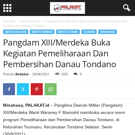
Beranda
Berita Pilihan
Pangdam XIII/Merdeka Buka Kegiatan Pemeliharaan Dan
Pembersihan Danau Tondano
BERITA PILIHAN
BERITA TERKINI
BERITA UTAMA
HUKRIM
MINAHASA
Pangdam XIII/Merdeka Buka
Kegiatan Pemeliharaan Dan
Pembersihan Danau Tondano
Penulis
Redaksi
-
30/08/2021
1055
0
Minahasa, PALAKAT.id
– Panglima Daerah Militer (Pangdam)
XIII/Merdeka Wanti Waraney F Mamahit membuka secara resmi
program Pemeliharaan dan Pembersihan Danau Tondano, di
Kelurahan Tounsaru, Kecamatan Tondano Selatan, Senin
(30/8/2021).