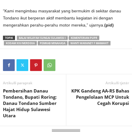
“Kami mengimbau masyarakat yang bermukim di sekitar danau
Tondano ikut berperan aktif membantu kegiatan ini dengan
mengerahkan perahu-perahu motor mereka,” ujarnya.
(pid)
TOPIK
BALAI WILAYAH SUNGAI SULAWESI I
KEMENTERIAN PUPR
KODAM XIII/MERDEKA
PEMKAB MINAHASA
WANTI WARANEY F MAMAHIT
Artikulli paraprak
Artikulli tjetër
Pembersihan Danau
KPK Gandeng AA-RS Bahas
Tondano, Bupati Roring:
Pengelolaan MCP Untuk
Danau Tondano Sumber
Cegah Korupsi
Hajat Hidup Sulawesi
Utara