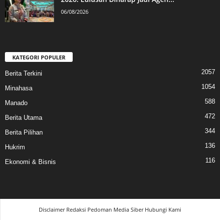
06/08/2026
KATEGORI POPULER
2057
Berita Terkini
1054
Minahasa
588
Manado
472
Berita Utama
344
Berita Pilihan
136
Hukrim
116
Ekonomi & Bisnis
Disclaimer
Redaksi
Pedoman Media Siber
Hubungi Kami