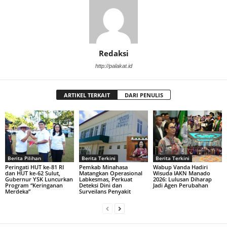
Redaksi
http://palakat.id
ARTIKEL TERKAIT
DARI PENULIS
Berita Pilihan
Berita Terkini
Berita Terkini
Peringati HUT ke-81 RI
Pemkab Minahasa
Wabup Vanda Hadiri
dan HUT ke-62 Sulut,
Matangkan Operasional
Wisuda IAKN Manado
Gubernur YSK Luncurkan
Labkesmas, Perkuat
2026: Lulusan Diharap
Program “Keringanan
Deteksi Dini dan
Jadi Agen Perubahan
Merdeka”
Surveilans Penyakit