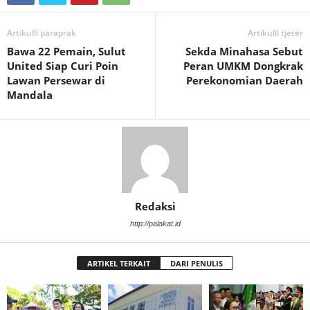
Artikulli paraprak
Artikulli tjetër
Bawa 22 Pemain, Sulut
Sekda Minahasa Sebut
United Siap Curi Poin
Peran UMKM Dongkrak
Lawan Persewar di
Perekonomian Daerah
Mandala
Redaksi
http://palakat.id
ARTIKEL TERKAIT
DARI PENULIS