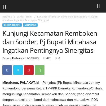
Beranda
Berita Terkini
Kunjungi Kecamatan Remboken dan Sonder, Pj Bupati
Minahasa Ingatkan Pentingnya Sinergitas
BERITA TERKINI
MINAHASA
Kunjungi Kecamatan Remboken
dan Sonder, Pj Bupati Minahasa
Ingatkan Pentingnya Sinergitas
Penulis
Redaksi
-
12/10/2023
472
0
Minahasa, PALAKAT.id
– Penjabat (Pj) Bupati Minahasa Jemmy
Kumendong bersama Ketua TP-PKK Djeneke Kumendong-Onibala,
mengunjungi Kecamatan Remboken dan Sonder, yang disambut
dengan atraksi drum band dari mahasiswa dan mahasiswi IPDN
Tampusu yang disaksikan langsung oleh masyarakat setempat,