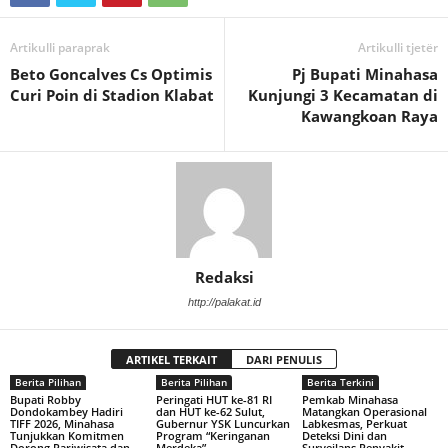
Artikulli paraprak
Artikulli tjetër
Beto Goncalves Cs Optimis
Pj Bupati Minahasa
Curi Poin di Stadion Klabat
Kunjungi 3 Kecamatan di
Kawangkoan Raya
Redaksi
http://palakat.id
ARTIKEL TERKAIT
DARI PENULIS
Berita Pilihan
Berita Pilihan
Berita Terkini
Bupati Robby
Peringati HUT ke-81 RI
Pemkab Minahasa
Dondokambey Hadiri
dan HUT ke-62 Sulut,
Matangkan Operasional
TIFF 2026, Minahasa
Gubernur YSK Luncurkan
Labkesmas, Perkuat
Tunjukkan Komitmen
Program “Keringanan
Deteksi Dini dan
Dorong Pariwisata dan
Merdeka”
Surveilans Penyakit