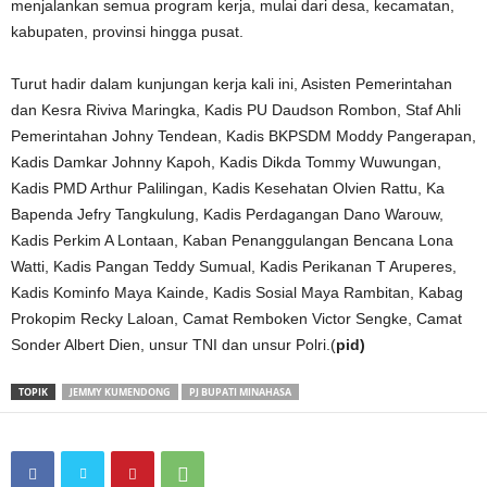
menjalankan semua program kerja, mulai dari desa, kecamatan,
kabupaten, provinsi hingga pusat.
Turut hadir dalam kunjungan kerja kali ini, Asisten Pemerintahan
dan Kesra Riviva Maringka, Kadis PU Daudson Rombon, Staf Ahli
Pemerintahan Johny Tendean, Kadis BKPSDM Moddy Pangerapan,
Kadis Damkar Johnny Kapoh, Kadis Dikda Tommy Wuwungan,
Kadis PMD Arthur Palilingan, Kadis Kesehatan Olvien Rattu, Ka
Bapenda Jefry Tangkulung, Kadis Perdagangan Dano Warouw,
Kadis Perkim A Lontaan, Kaban Penanggulangan Bencana Lona
Watti, Kadis Pangan Teddy Sumual, Kadis Perikanan T Aruperes,
Kadis Kominfo Maya Kainde, Kadis Sosial Maya Rambitan, Kabag
Prokopim Recky Laloan, Camat Remboken Victor Sengke, Camat
Sonder Albert Dien, unsur TNI dan unsur Polri.(
pid)
TOPIK
JEMMY KUMENDONG
PJ BUPATI MINAHASA