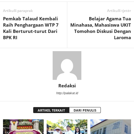
Artikulli paraprak
Artikulli tjetër
Pemkab Talaud Kembali
Belajar Agama Tua
Raih Penghargaan WTP 7
Minahasa, Mahasiswa UKIT
Kali Berturut-turut Dari
Tomohon Diskusi Dengan
BPK RI
Laroma
Redaksi
http://palakat.id
ARTIKEL TERKAIT
DARI PENULIS