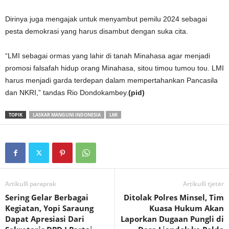
Dirinya juga mengajak untuk menyambut pemilu 2024 sebagai
pesta demokrasi yang harus disambut dengan suka cita.
“LMI sebagai ormas yang lahir di tanah Minahasa agar menjadi
promosi falsafah hidup orang Minahasa, sitou timou tumou tou. LMI
harus menjadi garda terdepan dalam mempertahankan Pancasila
dan NKRI,” tandas Rio Dondokambey.
(pid)
TOPIK
LASKAR MANGUNI INDONESIA
LMI
Artikulli paraprak
Artikulli tjetër
Sering Gelar Berbagai
Ditolak Polres Minsel, Tim
Kegiatan, Yopi Saraung
Kuasa Hukum Akan
Dapat Apresiasi Dari
Laporkan Dugaan Pungli di