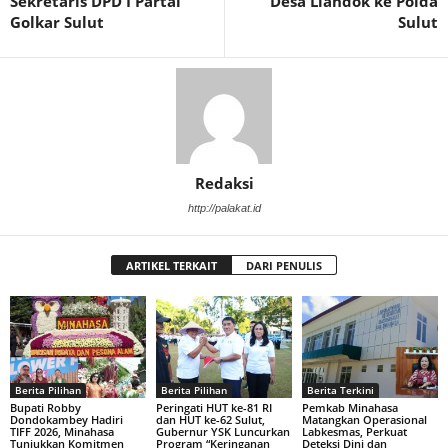
Sekretaris DPD I Partai
Desa Liandok ke Polda
Golkar Sulut
Sulut
Redaksi
http://palakat.id
ARTIKEL TERKAIT
DARI PENULIS
Berita Pilihan
Berita Pilihan
Berita Terkini
Bupati Robby
Peringati HUT ke-81 RI
Pemkab Minahasa
Dondokambey Hadiri
dan HUT ke-62 Sulut,
Matangkan Operasional
TIFF 2026, Minahasa
Gubernur YSK Luncurkan
Labkesmas, Perkuat
Tunjukkan Komitmen
Program “Keringanan
Deteksi Dini dan