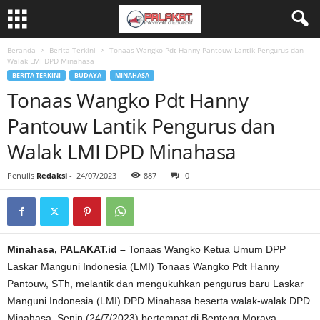
Beranda
Berita Terkini
Tonaas Wangko Pdt Hanny Pantouw Lantik Pengurus dan
Walak LMI DPD Minahasa
BERITA TERKINI
BUDAYA
MINAHASA
Tonaas Wangko Pdt Hanny
Pantouw Lantik Pengurus dan
Walak LMI DPD Minahasa
Penulis
Redaksi
-
24/07/2023
887
0
Minahasa, PALAKAT.id –
Tonaas Wangko Ketua Umum DPP
Laskar Manguni Indonesia (LMI) Tonaas Wangko Pdt Hanny
Pantouw, STh, melantik dan mengukuhkan pengurus baru Laskar
Manguni Indonesia (LMI) DPD Minahasa beserta walak-walak DPD
Minahasa, Senin (24/7/2023) bertempat di Benteng Moraya