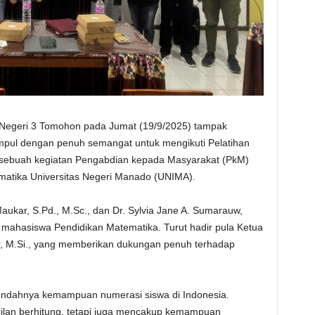
egeri 3 Tomohon pada Jumat (19/9/2025) tampak
umpul dengan penuh semangat untuk mengikuti Pelatihan
sebuah kegiatan Pengabdian kepada Masyarakat (PkM)
matika Universitas Negeri Manado (UNIMA).
Maukar, S.Pd., M.Sc., dan Dr. Sylvia Jane A. Sumarauw,
h mahasiswa Pendidikan Matematika. Turut hadir pula Ketua
r, M.Si., yang memberikan dukungan penuh terhadap
as rendahnya kemampuan numerasi siswa di Indonesia.
lan berhitung, tetapi juga mencakup kemampuan