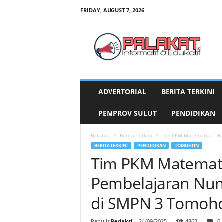
FRIDAY, AUGUST 7, 2026
P
a
l
a
k
a
t
ADVERTORIAL
BERITA TERKINI
.
i
PEMPROV SULUT
PENDIDIKAN
d
Beranda
Berita Terkini
Tim PKM Matematika UNIM
BERITA TERKINI
PENDIDIKAN
TOMOHON
Tim PKM Matemati
Pembelajaran Num
di SMPN 3 Tomoh
Penulis
Redaksi
-
24/09/2025
4863
0