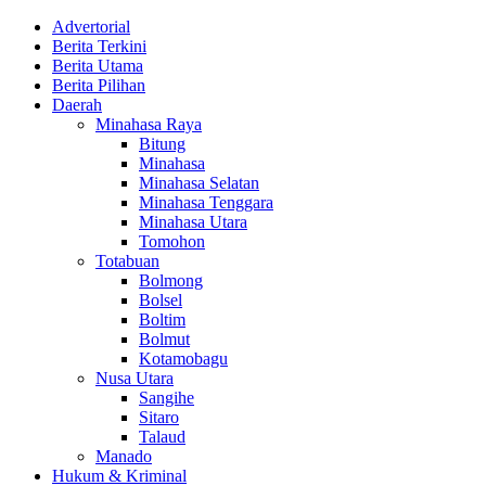
Advertorial
Berita Terkini
Berita Utama
Berita Pilihan
Daerah
Minahasa Raya
Bitung
Minahasa
Minahasa Selatan
Minahasa Tenggara
Minahasa Utara
Tomohon
Totabuan
Bolmong
Bolsel
Boltim
Bolmut
Kotamobagu
Nusa Utara
Sangihe
Sitaro
Talaud
Manado
Hukum & Kriminal