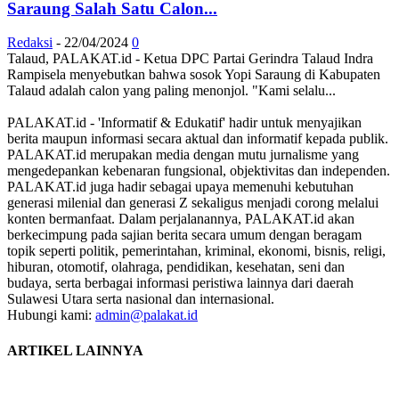
Saraung Salah Satu Calon...
Redaksi
-
22/04/2024
0
Talaud, PALAKAT.id - Ketua DPC Partai Gerindra Talaud Indra
Rampisela menyebutkan bahwa sosok Yopi Saraung di Kabupaten
Talaud adalah calon yang paling menonjol. "Kami selalu...
PALAKAT.id - 'Informatif & Edukatif' hadir untuk menyajikan
berita maupun informasi secara aktual dan informatif kepada publik.
PALAKAT.id merupakan media dengan mutu jurnalisme yang
mengedepankan kebenaran fungsional, objektivitas dan independen.
PALAKAT.id juga hadir sebagai upaya memenuhi kebutuhan
generasi milenial dan generasi Z sekaligus menjadi corong melalui
konten bermanfaat. Dalam perjalanannya, PALAKAT.id akan
berkecimpung pada sajian berita secara umum dengan beragam
topik seperti politik, pemerintahan, kriminal, ekonomi, bisnis, religi,
hiburan, otomotif, olahraga, pendidikan, kesehatan, seni dan
budaya, serta berbagai informasi peristiwa lainnya dari daerah
Sulawesi Utara serta nasional dan internasional.
Hubungi kami:
admin@palakat.id
ARTIKEL LAINNYA