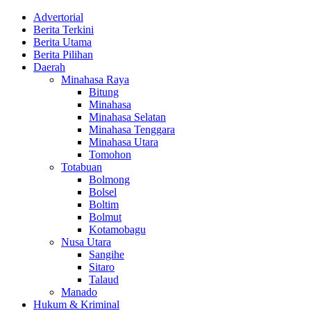
Advertorial
Berita Terkini
Berita Utama
Berita Pilihan
Daerah
Minahasa Raya
Bitung
Minahasa
Minahasa Selatan
Minahasa Tenggara
Minahasa Utara
Tomohon
Totabuan
Bolmong
Bolsel
Boltim
Bolmut
Kotamobagu
Nusa Utara
Sangihe
Sitaro
Talaud
Manado
Hukum & Kriminal