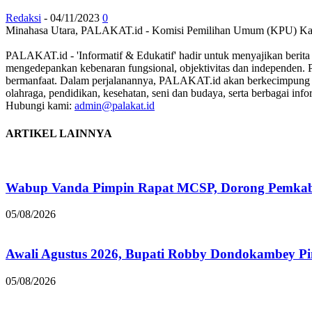
Redaksi
-
04/11/2023
0
Minahasa Utara, PALAKAT.id - Komisi Pemilihan Umum (KPU) Kabup
PALAKAT.id - 'Informatif & Edukatif' hadir untuk menyajikan berit
mengedepankan kebenaran fungsional, objektivitas dan independen. 
bermanfaat. Dalam perjalanannya, PALAKAT.id akan berkecimpung pada 
olahraga, pendidikan, kesehatan, seni dan budaya, serta berbagai infor
Hubungi kami:
admin@palakat.id
ARTIKEL LAINNYA
Wabup Vanda Pimpin Rapat MCSP, Dorong Pemkab M
05/08/2026
Awali Agustus 2026, Bupati Robby Dondokambey Pim
05/08/2026