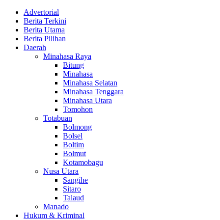
Advertorial
Berita Terkini
Berita Utama
Berita Pilihan
Daerah
Minahasa Raya
Bitung
Minahasa
Minahasa Selatan
Minahasa Tenggara
Minahasa Utara
Tomohon
Totabuan
Bolmong
Bolsel
Boltim
Bolmut
Kotamobagu
Nusa Utara
Sangihe
Sitaro
Talaud
Manado
Hukum & Kriminal