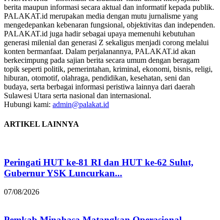
berita maupun informasi secara aktual dan informatif kepada publik.
PALAKAT.id merupakan media dengan mutu jurnalisme yang
mengedepankan kebenaran fungsional, objektivitas dan independen.
PALAKAT.id juga hadir sebagai upaya memenuhi kebutuhan
generasi milenial dan generasi Z sekaligus menjadi corong melalui
konten bermanfaat. Dalam perjalanannya, PALAKAT.id akan
berkecimpung pada sajian berita secara umum dengan beragam
topik seperti politik, pemerintahan, kriminal, ekonomi, bisnis, religi,
hiburan, otomotif, olahraga, pendidikan, kesehatan, seni dan
budaya, serta berbagai informasi peristiwa lainnya dari daerah
Sulawesi Utara serta nasional dan internasional.
Hubungi kami:
admin@palakat.id
ARTIKEL LAINNYA
Peringati HUT ke-81 RI dan HUT ke-62 Sulut,
Gubernur YSK Luncurkan...
07/08/2026
Pemkab Minahasa Matangkan Operasional