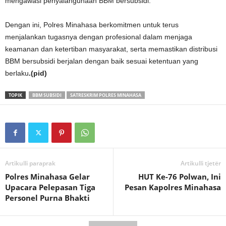
mengawasi penyalahgunaan BBM bersubsidi.
Dengan ini, Polres Minahasa berkomitmen untuk terus
menjalankan tugasnya dengan profesional dalam menjaga
keamanan dan ketertiban masyarakat, serta memastikan distribusi
BBM bersubsidi berjalan dengan baik sesuai ketentuan yang
berlaku
.(pid)
TOPIK
BBM SUBSIDI
SATRESKRIM POLRES MINAHASA
Artikulli paraprak
Artikulli tjetër
Polres Minahasa Gelar
HUT Ke-76 Polwan, Ini
Upacara Pelepasan Tiga
Pesan Kapolres Minahasa
Personel Purna Bhakti