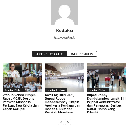
Redaksi
http://palakat.id
ARTIKEL TERKAIT
DARI PENULIS
Berita Pilihan
Berita Terkini
Berita Pilihan
Wabup Vanda Pimpin
Awali Agustus 2026,
Bupati Robby
Rapat MCSP, Dorong
Bupati Robby
Dondokambey Lantik 114
Pemkab Minahasa
Dondokambey Pimpin
Pejabat Administrator
Perkuat Tata Kelola dan
Apel Kerja Perdana dan
dan Pengawas, Berikut
Cegah Korupsi
Ibadah Oikumene
Daftar Nama Yang
Pemkab Minahasa
Dilantik