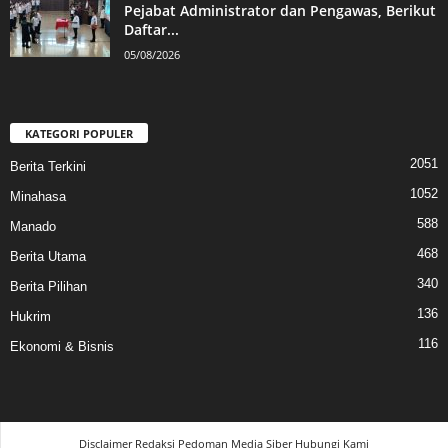
Pejabat Administrator dan Pengawas, Berikut
Daftar...
05/08/2026
KATEGORI POPULER
2051
Berita Terkini
1052
Minahasa
588
Manado
468
Berita Utama
340
Berita Pilihan
136
Hukrim
116
Ekonomi & Bisnis
Disclaimer
Redaksi
Pedoman Media Siber
Hubungi Kami