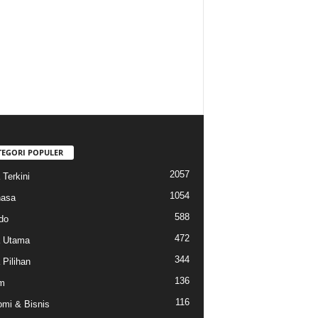
TEGORI POPULER
2057
 Terkini
1054
hasa
588
do
472
a Utama
344
 Pilihan
136
m
116
mi & Bisnis