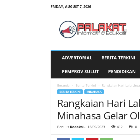
FRIDAY, AUGUST 7, 2026
P
a
l
a
k
a
t
ADVERTORIAL
BERITA TERKINI
.
i
PEMPROV SULUT
PENDIDIKAN
d
Beranda
Berita Terkini
Rangkaian Hari Lalu Lint
BERITA TERKINI
MINAHASA
Rangkaian Hari Lal
Minahasa Gelar O
Penulis
Redaksi
-
15/09/2023
412
0