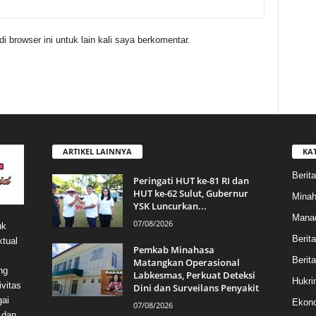
 browser ini untuk lain kali saya berkomentar.
ARTIKEL LAINNYA
KA
Berita
Peringati HUT ke-81 RI dan
HUT ke-62 Sulut, Gubernur
Mina
YSK Luncurkan...
Mana
07/08/2026
uk
Berit
ktual
Pemkab Minahasa
Berita
Matangkan Operasional
ng
Labkesmas, Perkuat Deteksi
Hukri
vitas
Dini dan Surveilans Penyakit
gai
Ekono
07/08/2026
 dan