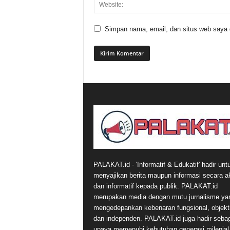
Simpan nama, email, dan situs web saya di
PALAKAT.id - 'Informatif & Edukatif' hadir unt
menyajikan berita maupun informasi secara a
dan informatif kepada publik. PALAKAT.id
merupakan media dengan mutu jurnalisme ya
mengedepankan kebenaran fungsional, objekti
dan independen. PALAKAT.id juga hadir seba
upaya memenuhi kebutuhan generasi milenial