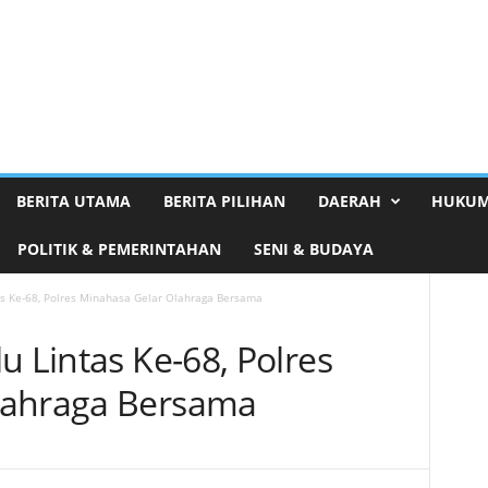
BERITA UTAMA
BERITA PILIHAN
DAERAH
HUKUM
POLITIK & PEMERINTAHAN
SENI & BUDAYA
as Ke-68, Polres Minahasa Gelar Olahraga Bersama
u Lintas Ke-68, Polres
lahraga Bersama