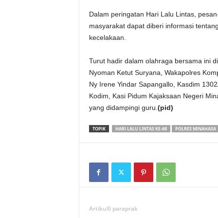
Dalam peringatan Hari Lalu Lintas, pesan
masyarakat dapat diberi informasi tentang
kecelakaan.
Turut hadir dalam olahraga bersama ini 
Nyoman Ketut Suryana, Wakapolres Kompo
Ny Irene Yindar Sapangallo, Kasdim 130
Kodim, Kasi Pidum Kajaksaan Negeri Min
yang didampingi guru.
(pid)
TOPIK
HARI LALU LINTAS KE-68
POLRES MINAHASA
Artikulli paraprak