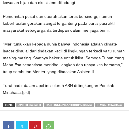
kawasan hijau dan ekosistem dilindungi.
Pemerintah pusat dan daerah akan terus bersinergi, namun
keberhasilan gerakan sangat tergantung pada partisipasi aktif
masyarakat sebagai garda terdepan dalam menjaga bumi.
“Mari tunjukkan kepada dunia bahwa Indonesia adalah climate
leader dimulai dari tindakan kecil di lingkungan terkecil yaitu rumah
masing-masing. Saatnya bekerja untuk iklim. Semoga Tuhan Yang
Maha Esa senantiasa meridhoi langkah dan upaya kita bersama,”
tutup sambutan Menteri yang dibacakan Asisten II.
Turut hadir dalam apel ini seluruh ASN di lingkungan Pemkab
Minahasa.(pid)
TOPIK
APEL KERJA BAKTI
HARI LINGKUNGAN HIDUP SEDUNIA
PEMKAB MINAHASA