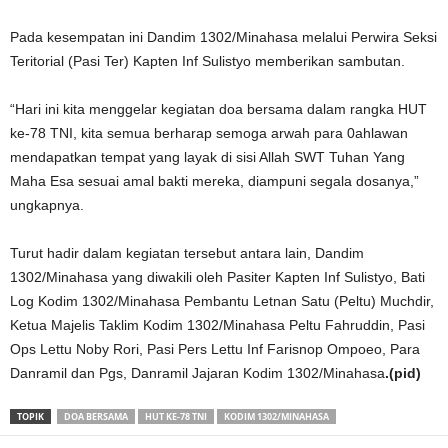
Pada kesempatan ini Dandim 1302/Minahasa melalui Perwira Seksi
Teritorial (Pasi Ter) Kapten Inf Sulistyo memberikan sambutan.
“Hari ini kita menggelar kegiatan doa bersama dalam rangka HUT
ke-78 TNI, kita semua berharap semoga arwah para 0ahlawan
mendapatkan tempat yang layak di sisi Allah SWT Tuhan Yang
Maha Esa sesuai amal bakti mereka, diampuni segala dosanya,”
ungkapnya.
Turut hadir dalam kegiatan tersebut antara lain, Dandim
1302/Minahasa yang diwakili oleh Pasiter Kapten Inf Sulistyo, Bati
Log Kodim 1302/Minahasa Pembantu Letnan Satu (Peltu) Muchdir,
Ketua Majelis Taklim Kodim 1302/Minahasa Peltu Fahruddin, Pasi
Ops Lettu Noby Rori, Pasi Pers Lettu Inf Farisnop Ompoeo, Para
Danramil dan Pgs, Danramil Jajaran Kodim 1302/Minahasa
.(pid)
TOPIK
DOA BERSAMA
HUT KE-78 TNI
KODIM 1302/MINAHASA