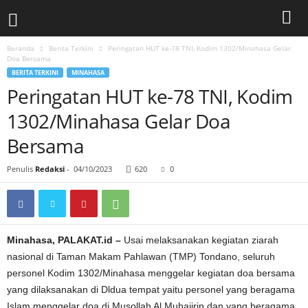
Beranda
Berita Terkini
Peringatan HUT ke-78 TNI, Kodim 1302/Minahasa Gelar
Doa Bersama
BERITA TERKINI
MINAHASA
Peringatan HUT ke-78 TNI, Kodim
1302/Minahasa Gelar Doa
Bersama
Penulis
Redaksi
-
04/10/2023
620
0
Minahasa, PALAKAT.id –
Usai melaksanakan kegiatan ziarah
nasional di Taman Makam Pahlawan (TMP) Tondano, seluruh
personel Kodim 1302/Minahasa menggelar kegiatan doa bersama
yang dilaksanakan di Dldua tempat yaitu personel yang beragama
Islam menggelar doa di Musollah Al Muhajirin dan yang beragama