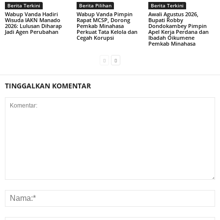
Berita Terkini
Berita Pilihan
Berita Terkini
Wabup Vanda Hadiri
Wabup Vanda Pimpin
Awali Agustus 2026,
Wisuda IAKN Manado
Rapat MCSP, Dorong
Bupati Robby
2026: Lulusan Diharap
Pemkab Minahasa
Dondokambey Pimpin
Jadi Agen Perubahan
Perkuat Tata Kelola dan
Apel Kerja Perdana dan
Cegah Korupsi
Ibadah Oikumene
Pemkab Minahasa
TINGGALKAN KOMENTAR