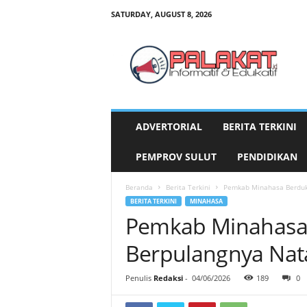
SATURDAY, AUGUST 8, 2026
P
a
l
a
k
a
t
ADVERTORIAL
BERITA TERKINI
.
i
PEMPROV SULUT
PENDIDIKAN
d
Beranda
Berita Terkini
Pemkab Minahasa Berduk
BERITA TERKINI
MINAHASA
Pemkab Minahasa
Berpulangnya Nat
Penulis
Redaksi
-
04/06/2026
189
0