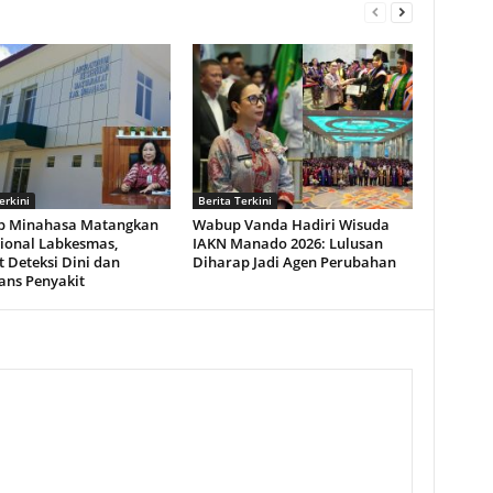
erkini
Berita Terkini
 Minahasa Matangkan
Wabup Vanda Hadiri Wisuda
ional Labkesmas,
IAKN Manado 2026: Lulusan
 Deteksi Dini dan
Diharap Jadi Agen Perubahan
ans Penyakit