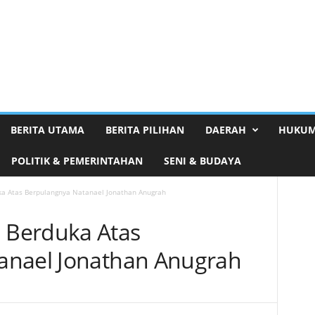
BERITA UTAMA
BERITA PILIHAN
DAERAH
HUKUM
POLITIK & PEMERINTAHAN
SENI & BUDAYA
a Atas Berpulangnya Natanael Jonathan Anugrah
 Berduka Atas
anael Jonathan Anugrah