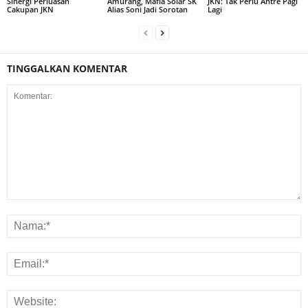
Sinergi Perluasan
Amurang, Mafia Solar SK
JKN: Tak Perlu Antre Pagi
Cakupan JKN
Alias Soni Jadi Sorotan
Lagi
TINGGALKAN KOMENTAR