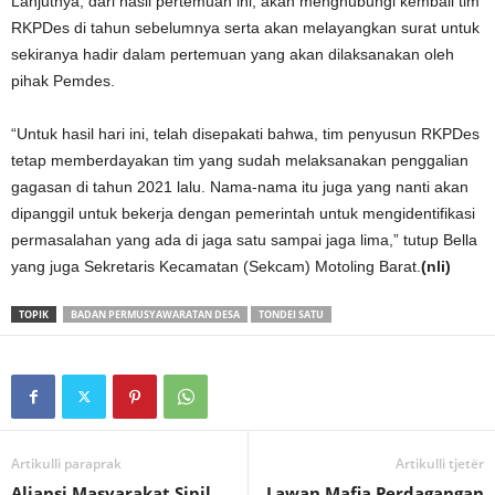
Lanjutnya, dari hasil pertemuan ini, akan menghubungi kembali tim
RKPDes di tahun sebelumnya serta akan melayangkan surat untuk
sekiranya hadir dalam pertemuan yang akan dilaksanakan oleh
pihak Pemdes.
“Untuk hasil hari ini, telah disepakati bahwa, tim penyusun RKPDes
tetap memberdayakan tim yang sudah melaksanakan penggalian
gagasan di tahun 2021 lalu. Nama-nama itu juga yang nanti akan
dipanggil untuk bekerja dengan pemerintah untuk mengidentifikasi
permasalahan yang ada di jaga satu sampai jaga lima,” tutup Bella
yang juga Sekretaris Kecamatan (Sekcam) Motoling Barat.
(nli)
TOPIK
BADAN PERMUSYAWARATAN DESA
TONDEI SATU
Artikulli paraprak
Artikulli tjetër
Aliansi Masyarakat Sipil
Lawan Mafia Perdagangan