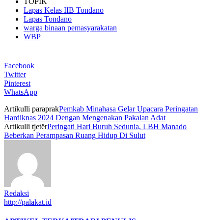
TOPIK
Lapas Kelas IIB Tondano
Lapas Tondano
warga binaan pemasyarakatan
WBP
Facebook
Twitter
Pinterest
WhatsApp
Artikulli paraprak
Pemkab Minahasa Gelar Upacara Peringatan
Hardiknas 2024 Dengan Mengenakan Pakaian Adat
Artikulli tjetër
Peringati Hari Buruh Sedunia, LBH Manado
Beberkan Perampasan Ruang Hidup Di Sulut
Redaksi
http://palakat.id