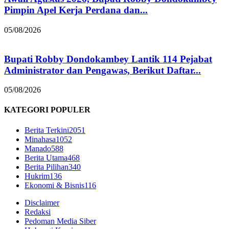
Pimpin Apel Kerja Perdana dan...
05/08/2026
Bupati Robby Dondokambey Lantik 114 Pejabat
Administrator dan Pengawas, Berikut Daftar...
05/08/2026
KATEGORI POPULER
Berita Terkini
2051
Minahasa
1052
Manado
588
Berita Utama
468
Berita Pilihan
340
Hukrim
136
Ekonomi & Bisnis
116
Disclaimer
Redaksi
Pedoman Media Siber