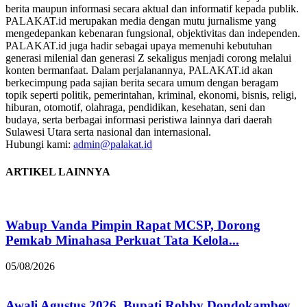
berita maupun informasi secara aktual dan informatif kepada publik.
PALAKAT.id merupakan media dengan mutu jurnalisme yang
mengedepankan kebenaran fungsional, objektivitas dan independen.
PALAKAT.id juga hadir sebagai upaya memenuhi kebutuhan
generasi milenial dan generasi Z sekaligus menjadi corong melalui
konten bermanfaat. Dalam perjalanannya, PALAKAT.id akan
berkecimpung pada sajian berita secara umum dengan beragam
topik seperti politik, pemerintahan, kriminal, ekonomi, bisnis, religi,
hiburan, otomotif, olahraga, pendidikan, kesehatan, seni dan
budaya, serta berbagai informasi peristiwa lainnya dari daerah
Sulawesi Utara serta nasional dan internasional.
Hubungi kami:
admin@palakat.id
ARTIKEL LAINNYA
Wabup Vanda Pimpin Rapat MCSP, Dorong
Pemkab Minahasa Perkuat Tata Kelola...
05/08/2026
Awali Agustus 2026, Bupati Robby Dondokambey