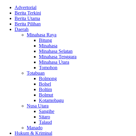
Advertorial
Berita Terkini
Berita Utama
Berita Pilihan
Daerah
Minahasa Raya
Bitung
Minahasa
Minahasa Selatan
Minahasa Tenggara
Minahasa Utara
Tomohon
Totabuan
Bolmong
Bolsel
Boltim
Bolmut
Kotamobagu
Nusa Utara
Sangihe
Sitaro
Talaud
Manado
Hukum & Kriminal