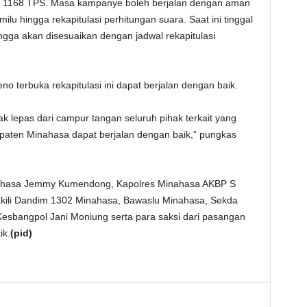
pat 1168 TPS. Masa kampanye boleh berjalan dengan aman
u hingga rekapitulasi perhitungan suara. Saat ini tinggal
ngga akan disesuaikan dengan jadwal rekapitulasi
no terbuka rekapitulasi ini dapat berjalan dengan baik.
ak lepas dari campur tangan seluruh pihak terkait yang
paten Minahasa dapat berjalan dengan baik,” pungkas
inahasa Jemmy Kumendong, Kapolres Minahasa AKBP S
akili Dandim 1302 Minahasa, Bawaslu Minahasa, Sekda
esbangpol Jani Moniung serta para saksi dari pasangan
ik.
(pid)