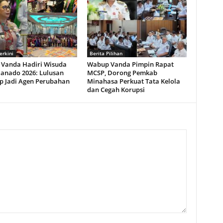
erkini
Berita Pilihan
Vanda Hadiri Wisuda
Wabup Vanda Pimpin Rapat
anado 2026: Lulusan
MCSP, Dorong Pemkab
p Jadi Agen Perubahan
Minahasa Perkuat Tata Kelola
dan Cegah Korupsi