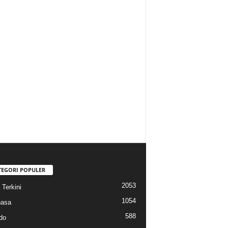
TEGORI POPULER
2053
 Terkini
1054
hasa
588
do