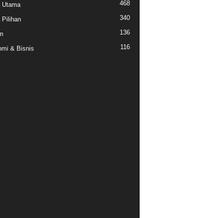
468
a Utama
340
 Pilihan
136
m
116
mi & Bisnis