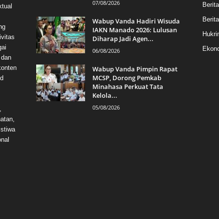
07/08/2026
Berit
ktual
Berita
Wabup Vanda Hadiri Wisuda
ng
IAKN Manado 2026: Lulusan
Hukri
vitas
Diharap Jadi Agen...
gai
Ekono
06/08/2026
 dan
konten
Wabup Vanda Pimpin Rapat
MCSP, Dorong Pemkab
id
Minahasa Perkuat Tata
Kelola...
05/08/2026
,
hatan,
istiwa
onal