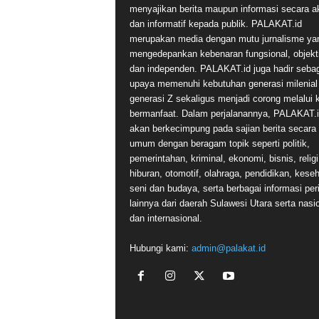
menyajikan berita maupun informasi secara a
dan informatif kepada publik. PALAKAT.id
merupakan media dengan mutu jurnalisme ya
mengedepankan kebenaran fungsional, objekti
dan independen. PALAKAT.id juga hadir seba
upaya memenuhi kebutuhan generasi milenial
generasi Z sekaligus menjadi corong melalui 
bermanfaat. Dalam perjalanannya, PALAKAT.
akan berkecimpung pada sajian berita secara
umum dengan beragam topik seperti politik,
pemerintahan, kriminal, ekonomi, bisnis, religi
hiburan, otomotif, olahraga, pendidikan, kese
seni dan budaya, serta berbagai informasi per
lainnya dari daerah Sulawesi Utara serta nasi
dan internasional.
Hubungi kami:
admin@palakat.id