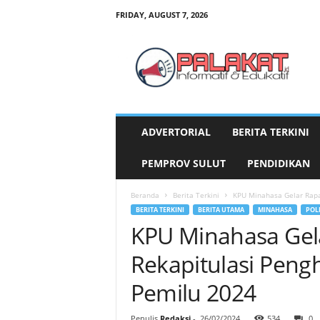
FRIDAY, AUGUST 7, 2026
P
a
l
a
k
a
t
ADVERTORIAL
BERITA TERKINI
.
i
PEMPROV SULUT
PENDIDIKAN
d
Beranda
Berita Terkini
KPU Minahasa Gelar Rapa
BERITA TERKINI
BERITA UTAMA
MINAHASA
POL
KPU Minahasa Gel
Rekapitulasi Peng
Pemilu 2024
Penulis
Redaksi
-
26/02/2024
534
0