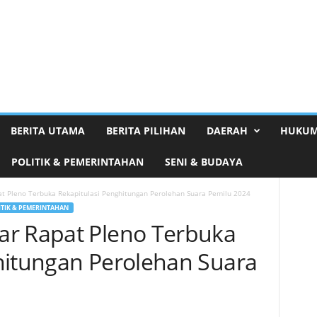
BERITA UTAMA
BERITA PILIHAN
DAERAH
HUKUM
POLITIK & PEMERINTAHAN
SENI & BUDAYA
t Pleno Terbuka Rekapitulasi Penghitungan Perolehan Suara Pemilu 2024
ITIK & PEMERINTAHAN
ar Rapat Pleno Terbuka
hitungan Perolehan Suara