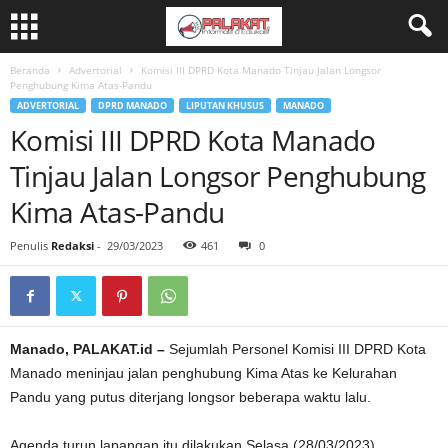
Beranda
Advertorial
Komisi III DPRD Kota Manado Tinjau Jalan Longsor
Penghubung Kima Atas-Pandu
ADVERTORIAL
DPRD MANADO
LIPUTAN KHUSUS
MANADO
Komisi III DPRD Kota Manado
Tinjau Jalan Longsor Penghubung
Kima Atas-Pandu
Penulis
Redaksi
-
29/03/2023
461
0
Manado, PALAKAT.id –
Sejumlah Personel Komisi III DPRD Kota
Manado meninjau jalan penghubung Kima Atas ke Kelurahan
Pandu yang putus diterjang longsor beberapa waktu lalu.
Agenda turun lapangan itu dilakukan Selasa (28/03/2023).