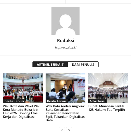
Redaksi
http://palakat.id
ARTIKEL TERKAIT
DARI PENULIS
Berita Terkini
Berita Terkini
Advertorial
Wali Kota dan Wakil Wali
Wali Kota Andrei Angouw
Bupati Minahasa Lantik
Kota Manado Buka Job
Buka Sosialisasi
128 Hukum Tua Terpilih
Fair 2026, Dorong Etos
Pelayanan Pencatatan
Kerja dan Digitalisasi
Sipil, Tekankan Digitalisasi
Data