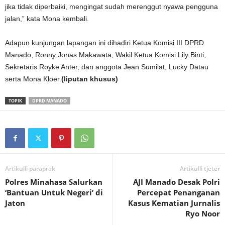
jika tidak diperbaiki, mengingat sudah merenggut nyawa pengguna
jalan,” kata Mona kembali.
Adapun kunjungan lapangan ini dihadiri Ketua Komisi III DPRD
Manado, Ronny Jonas Makawata, Wakil Ketua Komisi Lily Binti,
Sekretaris Royke Anter, dan anggota Jean Sumilat, Lucky Datau
serta Mona Kloer.
(liputan khusus)
TOPIK
DPRD MANADO
Artikulli paraprak
Artikulli tjetër
Polres Minahasa Salurkan
AJI Manado Desak Polri
‘Bantuan Untuk Negeri’ di
Percepat Penanganan
Jaton
Kasus Kematian Jurnalis
Ryo Noor