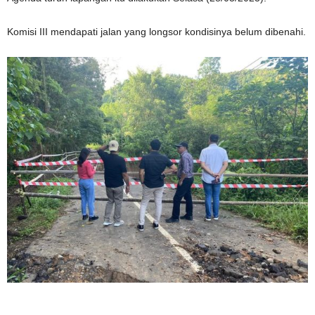
Komisi III mendapati jalan yang longsor kondisinya belum dibenahi.