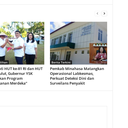
ilihan
Berita Terkini
ti HUT ke-81 RI dan HUT
Pemkab Minahasa Matangkan
ulut, Gubernur YSK
Operasional Labkesmas,
kan Program
Perkuat Deteksi Dini dan
ganan Merdeka”
Surveilans Penyakit