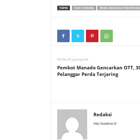
TOPIK
FUN COOKING
IRENE ANGOUW-PINONTOAN
Artikulli paraprak
Pemkot Manado Gencarkan OTT, 3
Pelanggar Perda Terjaring
Redaksi
http://palakat.id