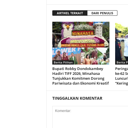
ARTIKEL TERKAIT
DARI PENULIS
Berita Pilihan
Berita P
Bupati Robby Dondokambey
Peringa
Hadiri TIFF 2026, Minahasa
ke-62 S
Tunjukkan Komitmen Dorong
Luncur
Pariwisata dan Ekonomi Kreatif
“Kerin
TINGGALKAN KOMENTAR