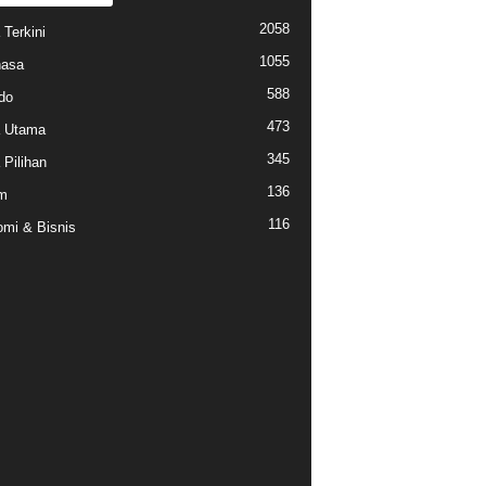
2058
 Terkini
1055
hasa
588
do
473
a Utama
345
 Pilihan
136
m
116
mi & Bisnis