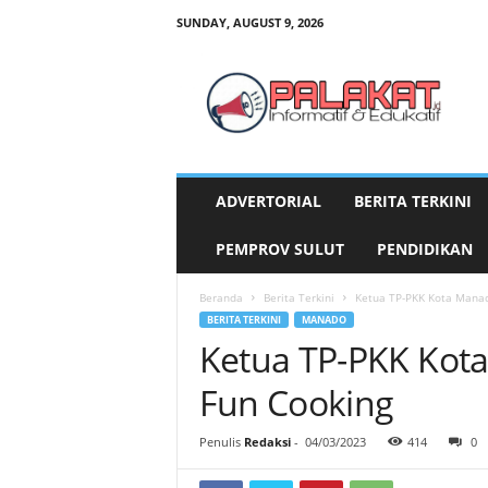
SUNDAY, AUGUST 9, 2026
P
a
l
a
k
a
t
ADVERTORIAL
BERITA TERKINI
.
i
PEMPROV SULUT
PENDIDIKAN
d
Beranda
Berita Terkini
Ketua TP-PKK Kota Manad
BERITA TERKINI
MANADO
Ketua TP-PKK Kota
Fun Cooking
Penulis
Redaksi
-
04/03/2023
414
0