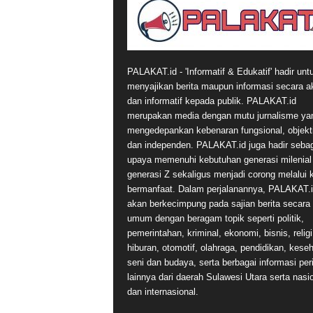
PALAKAT.id - 'Informatif & Edukatif' hadir unt
menyajikan berita maupun informasi secara a
dan informatif kepada publik. PALAKAT.id
merupakan media dengan mutu jurnalisme ya
mengedepankan kebenaran fungsional, objekti
dan independen. PALAKAT.id juga hadir seba
upaya memenuhi kebutuhan generasi milenial
generasi Z sekaligus menjadi corong melalui 
bermanfaat. Dalam perjalanannya, PALAKAT.
akan berkecimpung pada sajian berita secara
umum dengan beragam topik seperti politik,
pemerintahan, kriminal, ekonomi, bisnis, religi
hiburan, otomotif, olahraga, pendidikan, kese
seni dan budaya, serta berbagai informasi per
lainnya dari daerah Sulawesi Utara serta nasi
dan internasional.