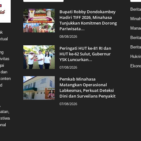
Berita
Bupati Robby Dondokambey
Hadiri TIFF 2026, Minahasa
Mina
Tunjukkan Komitmen Dorong
Pariwisata...
Mana
uk
08/08/2026
Berit
ktual
Berita
Peringati HUT ke-81 RI dan
ng
HUT ke-62 Sulut, Gubernur
Hukri
vitas
YSK Luncurkan...
gai
Ekono
07/08/2026
 dan
konten
Pemkab Minahasa
Matangkan Operasional
id
Labkesmas, Perkuat Deteksi
Dini dan Surveilans Penyakit
07/08/2026
,
hatan,
istiwa
onal