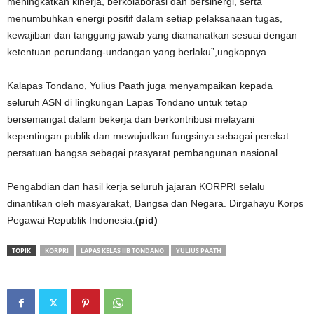
meningkatkan kinerja, berkolaborasi dan bersinergi, serta
menumbuhkan energi positif dalam setiap pelaksanaan tugas,
kewajiban dan tanggung jawab yang diamanatkan sesuai dengan
ketentuan perundang-undangan yang berlaku”,ungkapnya.
Kalapas Tondano, Yulius Paath juga menyampaikan kepada
seluruh ASN di lingkungan Lapas Tondano untuk tetap
bersemangat dalam bekerja dan berkontribusi melayani
kepentingan publik dan mewujudkan fungsinya sebagai perekat
persatuan bangsa sebagai prasyarat pembangunan nasional.
Pengabdian dan hasil kerja seluruh jajaran KORPRI selalu
dinantikan oleh masyarakat, Bangsa dan Negara. Dirgahayu Korps
Pegawai Republik Indonesia.
(pid)
TOPIK
KORPRI
LAPAS KELAS IIB TONDANO
YULIUS PAATH