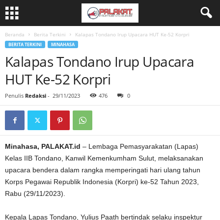
Beranda
Berita Terkini
Kalapas Tondano Irup Upacara HUT Ke-52 Korpri
BERITA TERKINI
MINAHASA
Kalapas Tondano Irup Upacara
HUT Ke-52 Korpri
Penulis
Redaksi
-
29/11/2023
476
0
Minahasa, PALAKAT.id
– Lembaga Pemasyarakatan (Lapas)
Kelas IIB Tondano, Kanwil Kemenkumham Sulut, melaksanakan
upacara bendera dalam rangka memperingati hari ulang tahun
Korps Pegawai Republik Indonesia (Korpri) ke-52 Tahun 2023,
Rabu (29/11/2023).
Kepala Lapas Tondano, Yulius Paath bertindak selaku inspektur