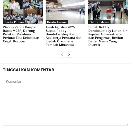
Berita Pilihan
Berita Terkini
Berita Pilihan
Wabup Vanda Pimpin
Awali Agustus 2026,
Bupati Robby
Rapat MCSP, Dorong
Bupati Robby
Dondokambey Lantik 114
Pemkab Minahasa
Dondokambey Pimpin
Pejabat Administrator
Perkuat Tata Kelola dan
Apel Kerja Perdana dan
dan Pengawas, Berikut
Cegah Korupsi
Ibadah Oikumene
Daftar Nama Yang
Pemkab Minahasa
Dilantik
TINGGALKAN KOMENTAR