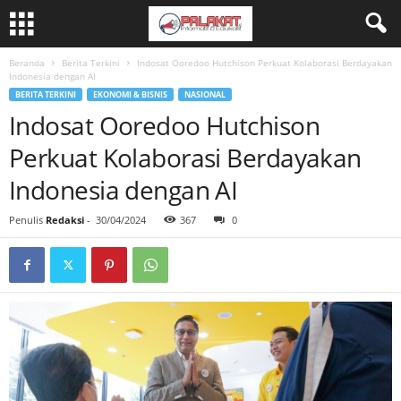
Beranda
Berita Terkini
Indosat Ooredoo Hutchison Perkuat Kolaborasi Berdayakan
Indonesia dengan AI
BERITA TERKINI
EKONOMI & BISNIS
NASIONAL
Indosat Ooredoo Hutchison
Perkuat Kolaborasi Berdayakan
Indonesia dengan AI
Penulis
Redaksi
-
30/04/2024
367
0