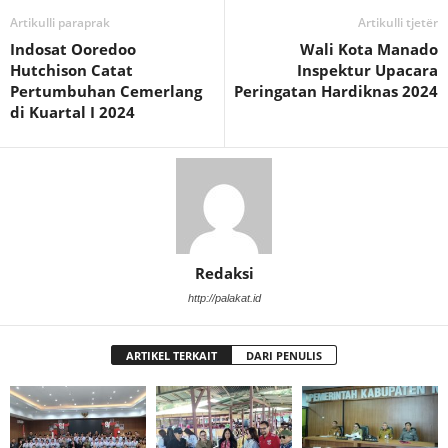
Artikulli paraprak
Artikulli tjetër
Indosat Ooredoo
Wali Kota Manado
Hutchison Catat
Inspektur Upacara
Pertumbuhan Cemerlang
Peringatan Hardiknas 2024
di Kuartal I 2024
Redaksi
http://palakat.id
ARTIKEL TERKAIT
DARI PENULIS