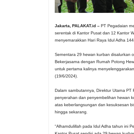
Jakarta, PALAKAT.id –
PT Pegadaian men
serentak di Kantor Pusat dan 12 Kantor 
menyemarakkan Hari Raya Idul Adha 1445
Sementara 29 hewan kurban disalurkan ol
Bekerjasama dengan Rumah Potong Hewa
untuk pertama kalinya menyelenggaraka
(19/6/2024).
Dalam sambutannya, Direktur Utama PT
penyerahan dan penyembelihan hewan ku
atas keberlangsungan dan kesuksesan bi
hingga sekarang.
“Alhamdulillah pada Idul Adha tahun ini 
Kantor Pusat sendiri ada 29 hewan kurban 