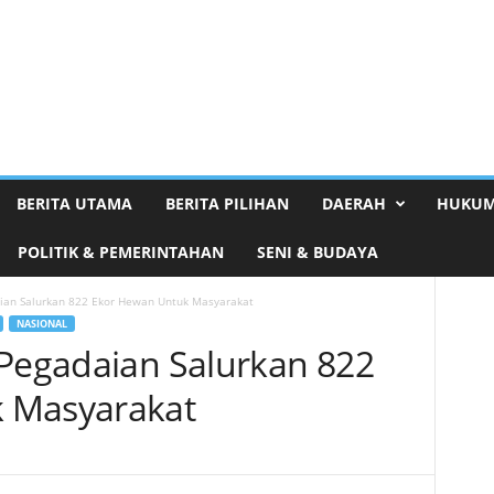
BERITA UTAMA
BERITA PILIHAN
DAERAH
HUKUM
POLITIK & PEMERINTAHAN
SENI & BUDAYA
aian Salurkan 822 Ekor Hewan Untuk Masyarakat
NASIONAL
 Pegadaian Salurkan 822
 Masyarakat