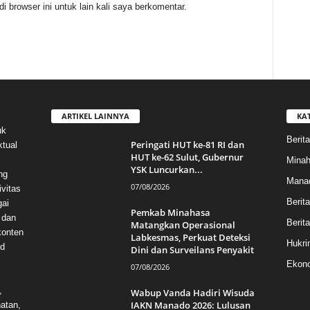
 browser ini untuk lain kali saya berkomentar.
ARTIKEL LAINNYA
KA
uk
Berita
Peringati HUT ke-81 RI dan
ktual
HUT ke-62 Sulut, Gubernur
Mina
YSK Luncurkan...
ng
Mana
07/08/2026
vitas
Berit
gai
Pemkab Minahasa
 dan
Berita
Matangkan Operasional
konten
Labkesmas, Perkuat Deteksi
Hukri
id
Dini dan Surveilans Penyakit
Ekono
07/08/2026
,
Wabup Vanda Hadiri Wisuda
IAKN Manado 2026: Lulusan
hatan,