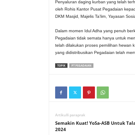
Penyaluran daging kurban yang telah terh
oleh Rohis Kantor Pusat Pegadaian kepad
DKM Masjid, Majelis Ta’lim, Yayasan Sosi
Dalam momen Idul Adha yang penuh berka
Pegadaian tidak semata hanya untuk me
telah dilakukan proses pemilihan hewan k
yang didistribusikan Pegadaian telah mem
TOPIK
PT PEGADAIAN
Artikulli paraprak
Semakin Kuat! YoSa-ASB Untuk Tal
2024