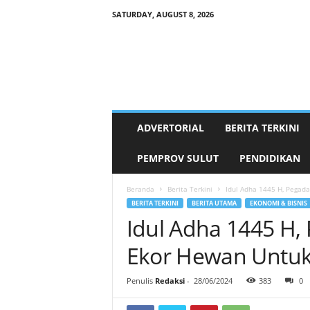
SATURDAY, AUGUST 8, 2026
P
a
l
a
k
a
t
ADVERTORIAL
BERITA TERKINI
.
i
PEMPROV SULUT
PENDIDIKAN
d
Beranda
Berita Terkini
Idul Adha 1445 H, Pegad
BERITA TERKINI
BERITA UTAMA
EKONOMI & BISNIS
Idul Adha 1445 H,
Ekor Hewan Untuk
Penulis
Redaksi
-
28/06/2024
383
0