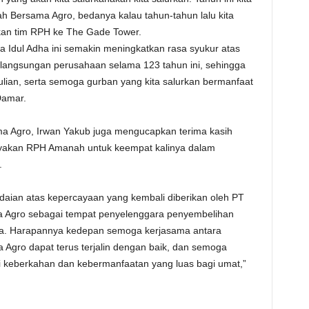
Bersama Agro, bedanya kalau tahun-tahun lalu kita
irkan tim RPH ke The Gade Tower.
dul Adha ini semakin meningkatkan rasa syukur atas
erlangsungan perusahaan selama 123 tahun ini, sehingga
an, serta semoga gurban yang kita salurkan bermanfaat
Damar.
 Agro, Irwan Yakub juga mengucapkan terima kasih
yakan RPH Amanah untuk keempat kalinya dalam
.
aian atas kepercayaan yang kembali diberikan oleh PT
Agro sebagai tempat penyelenggara penyembelihan
ya. Harapannya kedepan semoga kerjasama antara
gro dapat terus terjalin dengan baik, dan semoga
i keberkahan dan kebermanfaatan yang luas bagi umat,”