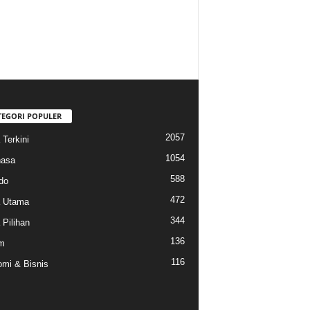
TEGORI POPULER
2057
 Terkini
1054
hasa
588
do
472
a Utama
344
 Pilihan
136
m
116
mi & Bisnis