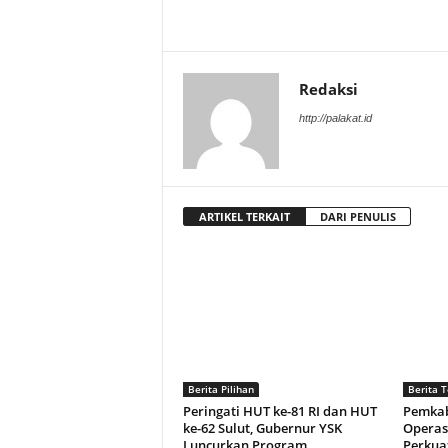
Redaksi
http://palakat.id
ARTIKEL TERKAIT
DARI PENULIS
Berita Pilihan
Berita T
Peringati HUT ke-81 RI dan HUT
Pemkab
ke-62 Sulut, Gubernur YSK
Operas
Luncurkan Program
Perkuat