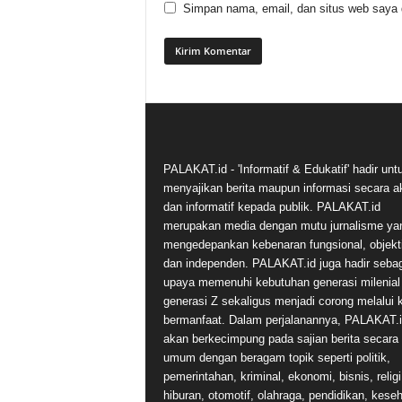
Simpan nama, email, dan situs web saya di
PALAKAT.id - 'Informatif & Edukatif' hadir unt
menyajikan berita maupun informasi secara a
dan informatif kepada publik. PALAKAT.id
merupakan media dengan mutu jurnalisme ya
mengedepankan kebenaran fungsional, objekti
dan independen. PALAKAT.id juga hadir seba
upaya memenuhi kebutuhan generasi milenial
generasi Z sekaligus menjadi corong melalui 
bermanfaat. Dalam perjalanannya, PALAKAT.
akan berkecimpung pada sajian berita secara
umum dengan beragam topik seperti politik,
pemerintahan, kriminal, ekonomi, bisnis, religi
hiburan, otomotif, olahraga, pendidikan, kese