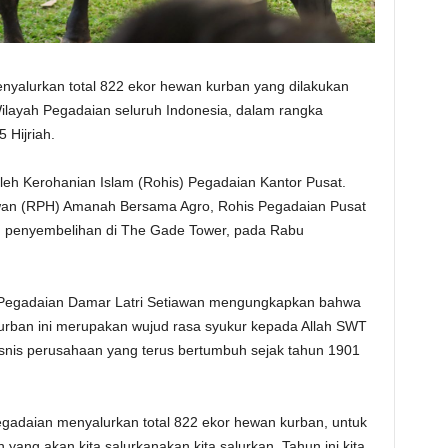
yalurkan total 822 ekor hewan kurban yang dilakukan
Wilayah Pegadaian seluruh Indonesia, dalam rangka
 Hijriah.
eh Kerohanian Islam (Rohis) Pegadaian Kantor Pusat.
n (RPH) Amanah Bersama Agro, Rohis Pegadaian Pusat
n penyembelihan di The Gade Tower, pada Rabu
 Pegadaian Damar Latri Setiawan mengungkapkan bahwa
rban ini merupakan wujud rasa syukur kepada Allah SWT
snis perusahaan yang terus bertumbuh sejak tahun 1901
Pegadaian menyalurkan total 822 ekor hewan kurban, untuk
yang akan kita salurkanakan kita salurkan. Tahun ini kita