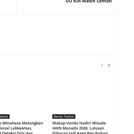
UU KIA Masih Lemah
erkini
Berita Terkini
 Minahasa Matangkan
Wabup Vanda Hadiri Wisuda
ional Labkesmas,
IAKN Manado 2026: Lulusan
 Deteksi Dini dan
Diharap Jadi Agen Perubahan