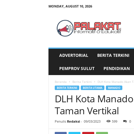
MONDAY, AUGUST 10, 2026
P
a
l
a
k
a
t
ADVERTORIAL
BERITA TERKINI
.
i
PEMPROV SULUT
PENDIDIKAN
d
Beranda
Berita Terkini
DLH Kota Manado Akan Ta
BERITA TERKINI
BERITA UTAMA
MANADO
DLH Kota Manado 
Taman Vertikal
Penulis
Redaksi
-
09/03/2023
599
0