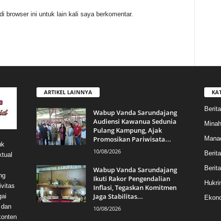
 browser ini untuk lain kali saya berkomentar.
ARTIKEL LAINNYA
KA
Berita
Wabup Vanda Sarundajang
Audiensi Kawanua Sedunia
Mina
Pulang Kampung, Ajak
Promosikan Pariwisata...
Mana
uk
10/08/2026
Berit
ktual
Berita
Wabup Vanda Sarundajang
ng
Ikuti Rakor Pengendalian
Hukri
vitas
Inflasi, Tegaskan Komitmen
Jaga Stabilitas...
gai
Ekono
 dan
10/08/2026
konten