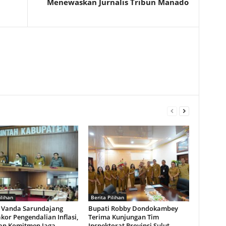
Menewaskan Jurnalis Tribun Manado
ilihan
Berita Pilihan
Vanda Sarundajang
Bupati Robby Dondokambey
akor Pengendalian Inflasi,
Terima Kunjungan Tim
an Komitmen Jaga
Inspektorat Provinsi Sulut,