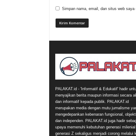
Simpan nama, email, dan situs web saya di
PALAKAT.id - 'Informatif & Edukatif' hadir unt
menyajikan berita maupun informasi secara a
dan informatif kepada publik. PALAKAT.id
merupakan media dengan mutu jurnalisme ya
mengedepankan kebenaran fungsional, objekti
dan independen. PALAKAT.id juga hadir seba
upaya memenuhi kebutuhan generasi milenial
generasi Z sekaligus menjadi corong melalui 