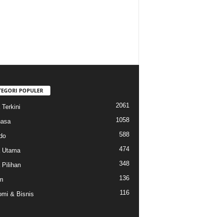
TEGORI POPULER
2061
 Terkini
1058
hasa
588
do
474
a Utama
348
 Pilihan
136
m
116
mi & Bisnis