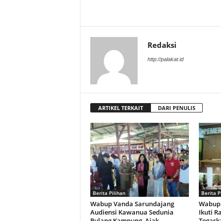
Redaksi
http://palakat.id
ARTIKEL TERKAIT
DARI PENULIS
Berita Pilihan
Berita P
Wabup Vanda Sarundajang
Wabup 
Audiensi Kawanua Sedunia
Ikuti R
Pulang Kampung, Ajak
Tegask