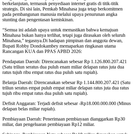
berkelanjutan, termasuk penyediaan internet gratis di titik-titik
strategis. Di sisi lain, Pemkab Minahasa juga tetap berkomitmen
pada pembangunan manusia melalui upaya penurunan angka
stunting dan pengentasan kemiskinan.
“Semua ini adalah upaya untuk memastikan bahwa kemajuan
Minahasa bukan hanya terlihat, tetapi juga dirasakan oleh seluruh
Minahasa,” tegasnya.Di hadapan pimpinan dan anggota dewan,
Bupati Robby Dondokambey memaparkan ringkasan utama
Rancangan KUA dan PPAS APBD 2026:
Pendapatan Daerah: Direncanakan sebesar Rp 1.126.800.207.421
(Satu triliun seratus dua puluh enam miliar delapan ratus juta dua
ratus tujuh ribu empat ratus dua puluh satu rupiah).
Belanja Daerah: Direncanakan sebesar Rp 1.144.800.207.421 (Satu
triliun seratus empat puluh empat miliar delapan ratus juta dua ratus
tujuh ribu empat ratus dua puluh satu rupiah).
Defisit Anggaran: Terjadi defisit sebesar -Rp18.000.000.000 (Minus
delapan belas miliar rupiah).
Pembiayaan Daerah: Penerimaan pembiayaan dianggarkan Rp30
miliar, dan pengeluaran pembiayaan Rp12 miliar.