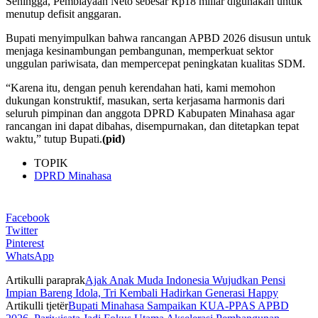
Sehingga, Pembiayaan Neto sebesar Rp18 miliar digunakan untuk
menutup defisit anggaran.
Bupati menyimpulkan bahwa rancangan APBD 2026 disusun untuk
menjaga kesinambungan pembangunan, memperkuat sektor
unggulan pariwisata, dan mempercepat peningkatan kualitas SDM.
“Karena itu, dengan penuh kerendahan hati, kami memohon
dukungan konstruktif, masukan, serta kerjasama harmonis dari
seluruh pimpinan dan anggota DPRD Kabupaten Minahasa agar
rancangan ini dapat dibahas, disempurnakan, dan ditetapkan tepat
waktu,” tutup Bupati.
(pid)
TOPIK
DPRD Minahasa
Facebook
Twitter
Pinterest
WhatsApp
Artikulli paraprak
Ajak Anak Muda Indonesia Wujudkan Pensi
Impian Bareng Idola, Tri Kembali Hadirkan Generasi Happy
Artikulli tjetër
Bupati Minahasa Sampaikan KUA-PPAS APBD