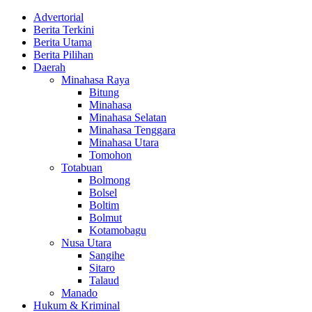
Advertorial
Berita Terkini
Berita Utama
Berita Pilihan
Daerah
Minahasa Raya
Bitung
Minahasa
Minahasa Selatan
Minahasa Tenggara
Minahasa Utara
Tomohon
Totabuan
Bolmong
Bolsel
Boltim
Bolmut
Kotamobagu
Nusa Utara
Sangihe
Sitaro
Talaud
Manado
Hukum & Kriminal