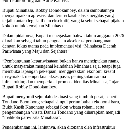
Putri Pontororing dan Adrie Kamasi.
Bupati Minahasa, Robby Dondokambey, dalam sambutannya
menyampaikan apresiasi dan terima kasih atas sinergitas yang
terjalin antara legislatif dan eksekutif, yang ia sebut sebagai pijakan
kokoh untuk kemajuan Minahasa.
Dalam pidatonya, Bupati menegaskan bahwa tahun anggaran 2026
diarahkan sebagai tahun penguatan akselerasi pembangunan,
dengan fokus utama pada implementasi visi “Minahasa Daerah
Pariwisata yang Maju dan Sejahtera.”
“Pembangunan kepariwisataan bukan hanya menciptakan ruang
untuk masyarakat mengenal keindahan Minahasa saja, tetapi juga
membuka lapangan pekerjaan, menggerakkan ekonomi kreatif
masyarakat, memperkuat akses pasar, peningkatan sarana
infrastruktur, dan memperkuat promosi identitas Minahasa,” ujar
Bupati Robby Dondokambey.
Bupati menyoroti sejumlah destinasi yang tumbuh pesat, seperti
Tondano Baombong sebagai simpul pertumbuhan ekonomi baru,
Bukit Kasih Kanonang sebagai ikon wisata rohani, serta
pengembangan wisata Danau Tondano yang diharapkan menjadi
“mahkota pariwisata Minahasa”.
Pengembangan ini, lanjutnya, akan ditopang oleh infrastruktur