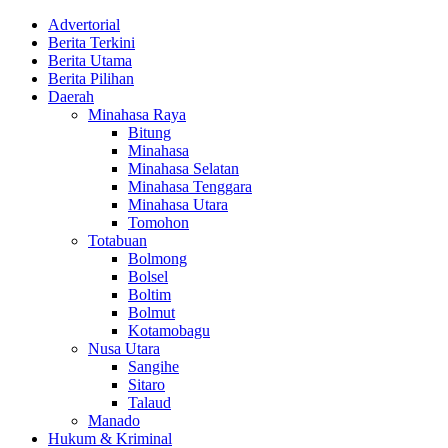
Advertorial
Berita Terkini
Berita Utama
Berita Pilihan
Daerah
Minahasa Raya
Bitung
Minahasa
Minahasa Selatan
Minahasa Tenggara
Minahasa Utara
Tomohon
Totabuan
Bolmong
Bolsel
Boltim
Bolmut
Kotamobagu
Nusa Utara
Sangihe
Sitaro
Talaud
Manado
Hukum & Kriminal