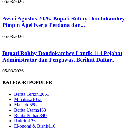
05/08/2026
Awali Agustus 2026, Bupati Robby Dondokambey
Pimpin Apel Kerja Perdana dan...
05/08/2026
Bupati Robby Dondokambey Lantik 114 Pejabat
Administrator dan Pengawas, Berikut Daftar...
05/08/2026
KATEGORI POPULER
Berita Terkini
2051
Minahasa
1052
Manado
588
Berita Utama
468
Berita Pilihan
340
Hukrim
136
Ekonomi & Bisnis
116